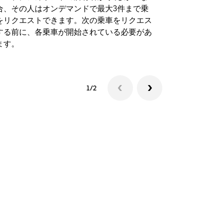
合、その人はオンデマンドで最大3件まで乗
のイベント
をリクエストできます。次の乗車をリクエス
する前に、各乗車が開始されている必要があ
シャトルの
ます。
1/2