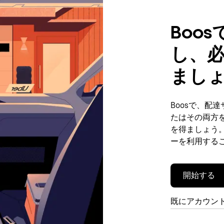
Boo
し、
まし
Boosで、配
たはその両方
を得ましょう。
ーを利用する
開始する
既にアカウン