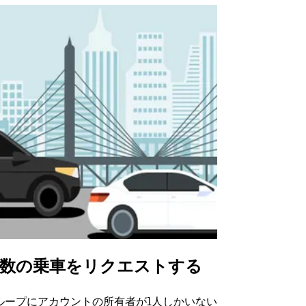
数の乗車をリクエストする
Uber Shu
ループにアカウントの所有者が1人しかいない
Uber Sh