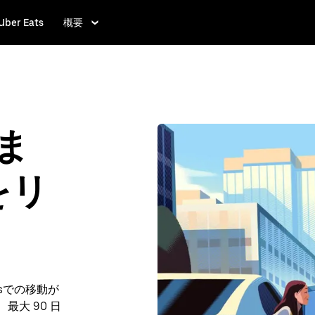
Uber Eats
概要
ぐま
をリ
sでの移動が
、最大 90 日