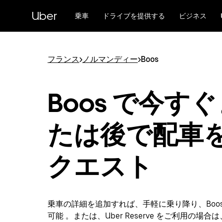
メ
Uber
イ
乗車
ドライブを提供する
ビジネス
ン
コ
ン
テ
フランス
>
ノルマンディー
>
Boos
ン
ツ
へ
Boos で今す
ス
キ
ッ
たは後で配車
プ
クエスト
乗車の詳細を追加すれば、手軽に乗り降り、Boo
可能 。または、Uber Reserve をご利用の場合は