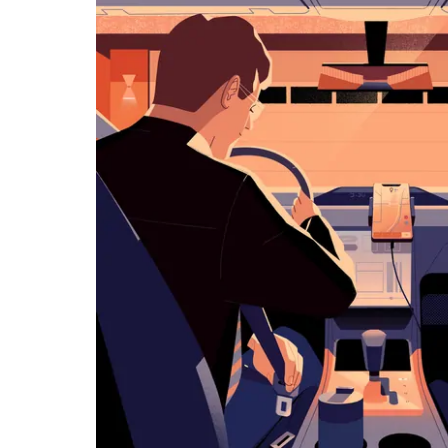
ダ
ー
を
操
作
し、
日
付
を
選
択
し
ま
す。
ESC
ボ
タ
ン
で
カ
レ
ン