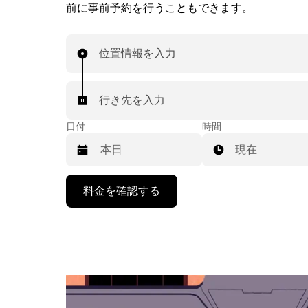
前に事前予約を行うこともできます。
位置情報を入力
行き先を入力
日付
時間
現在
下
料金を確認する
矢
印
キ
ー
で
カ
レ
ン