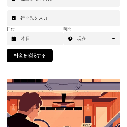
行き先を入力
日付
時間
現在
下
料金を確認する
矢
印
キ
ー
で
カ
レ
ン
ダ
ー
を
操