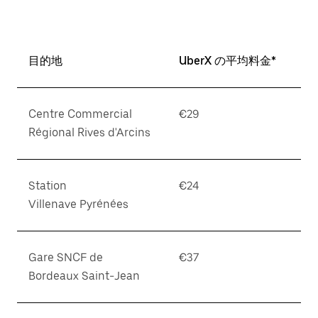
目的地
UberX の平均料金*
Centre Commercial
€29
Régional Rives d'Arcins
Station
€24
Villenave Pyrénées
Gare SNCF de
€37
Bordeaux Saint-Jean