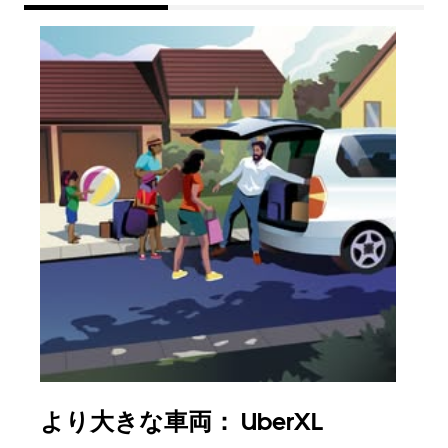
より大きな車両： UberXL
グ