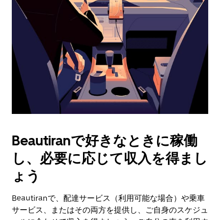
作
し、
日
付
を
選
択
し
ま
す。
ESC
ボ
タ
Beautiranで好きなときに稼働
ン
で
し、必要に応じて収入を得まし
カ
レ
ょう
ン
ダ
Beautiranで、配達サービス（利用可能な場合）や乗車
ー
サービス、またはその両方を提供し、ご自身のスケジュ
を