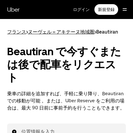
メ
イ
Uber
ログイン
新規登録
ン
コ
ン
フランス
>
ヌーヴェル＝アキテーヌ地域圏
>
Beautiran
テ
ン
ツ
Beautiran で今すぐまた
へ
ス
は後で配車をリクエス
キ
ッ
ト
プ
乗車の詳細を追加すれば、手軽に乗り降り、Beautiran
での移動が可能 。または、Uber Reserve をご利用の場
合は、最大 90 日前に事前予約を行うこともできます。
位置情報を入力