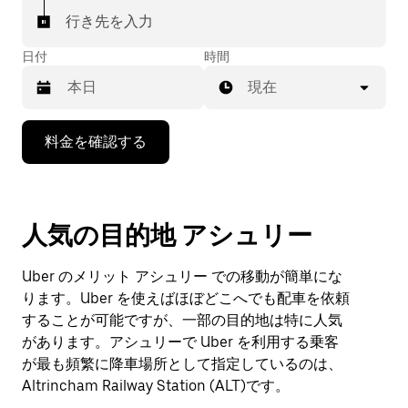
行き先を入力
日付
時間
現在
下
料金を確認する
矢
印
キ
ー
人気の目的地 アシュリー
で
カ
レ
Uber のメリット アシュリー での移動が簡単にな
ン
ります。Uber を使えばほぼどこへでも配車を依頼
ダ
することが可能ですが、一部の目的地は特に人気
ー
があります。アシュリーで Uber を利用する乗客
を
操
が最も頻繁に降車場所として指定しているのは、
作
Altrincham Railway Station (ALT)です。
し、