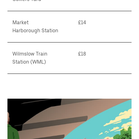
ま
す。
Market
£14
Harborough Station
Wilmslow Train
£18
Station (WML)