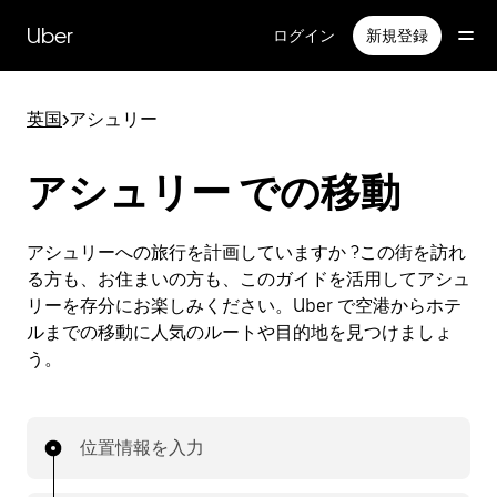
メ
イ
Uber
ログイン
新規登録
ン
コ
ン
英国
>
アシュリー
テ
ン
ツ
アシュリー での移動
へ
ス
キ
アシュリーへの旅行を計画していますか ?この街を訪れ
ッ
る方も、お住まいの方も、このガイドを活用してアシュ
プ
リーを存分にお楽しみください。Uber で空港からホテ
ルまでの移動に人気のルートや目的地を見つけましょ
う。
位置情報を入力