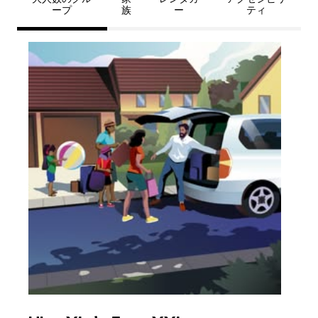
ープ
族
ー
ティ