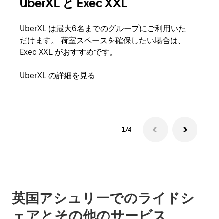
UberXL と Exec XXL
グ
UberXL は最大6名までのグループにご利用いた
友人
だけます。 荷室スペースを確保したい場合は、
自で
Exec XXL がおすすめです。
グル
UberXL の詳細を見る
1/4
英国アシュリーでのライドシ
ェアとその他のサービス 、