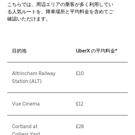
日
こちらでは、周辺エリアの乗客が多く利用してい
付
る人気ルートを、降車場所と平均料金を含めてご
を
確認いただけます。
選
択
し
ま
す。
目的地
UberX の平均料金*
ESC
ボ
タ
ン
Altrincham Railway
£10
で
Station (ALT)
カ
レ
ン
Vue Cinema
£12
ダ
ー
を
閉
Cortland at
£28
じ
Colliers Yard