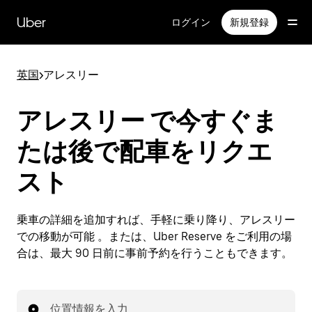
メ
イ
Uber
ログイン
新規登録
ン
コ
ン
英国
>
アレスリー
テ
ン
ツ
アレスリー で今すぐま
へ
ス
たは後で配車をリクエ
キ
ッ
スト
プ
乗車の詳細を追加すれば、手軽に乗り降り、アレスリー
での移動が可能 。または、Uber Reserve をご利用の場
合は、最大 90 日前に事前予約を行うこともできます。
位置情報を入力