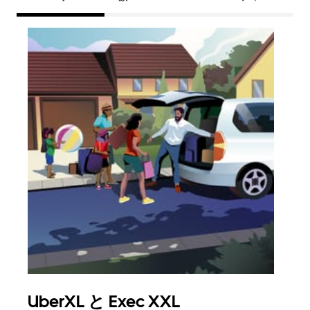
UberXL と Exec XXL
グ