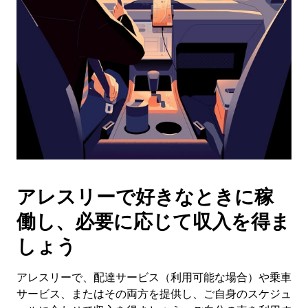
作
し、
日
付
を
選
択
し
ま
す。
ESC
ボ
タ
アレスリーで好きなときに稼
ン
で
働し、必要に応じて収入を得ま
カ
レ
しょう
ン
ダ
アレスリーで、配達サービス（利用可能な場合）や乗車
ー
サービス、またはその両方を提供し、ご自身のスケジュ
を