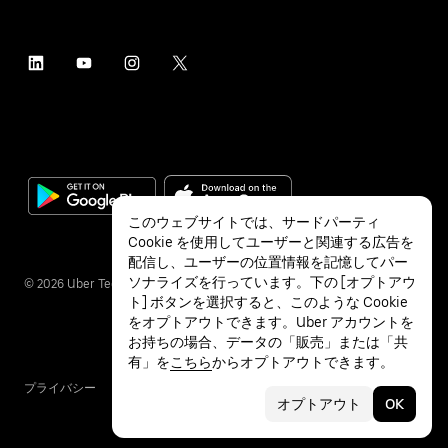
このウェブサイトでは、サードパーティ
Cookie を使用してユーザーと関連する広告を
配信し、ユーザーの位置情報を記憶してパー
ソナライズを行っています。下の [オプトアウ
©
2026
Uber Technologies Inc.
ト] ボタンを選択すると、このような Cookie
をオプトアウトできます。Uber アカウントを
お持ちの場合、データの「販売」または「共
有」を
こちら
からオプトアウトできます。
プライバシー
アクセシビリティ
利用条件
オプトアウト
OK