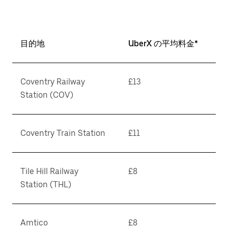
目的地
UberX の平均料金*
Coventry Railway
£13
Station (COV)
Coventry Train Station
£11
Tile Hill Railway
£8
Station (THL)
Amtico
£8