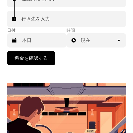
行き先を入力
日付
時間
現在
下
料金を確認する
矢
印
キ
ー
で
カ
レ
ン
ダ
ー
を
操