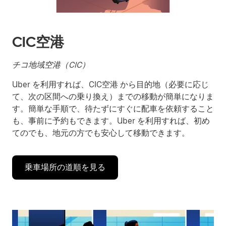
操
作
し、
日
CIC空港
付
を
選
チコ地域空港（CIC）
択
Uber を利用すれば、CIC空港 から目的地（必要に応じ
し
ま
て、次の区間への乗り換え）までの移動が簡単になりま
す。
す。簡単な手順で、待たずにすぐに配車を依頼すること
ESC
も、事前に予約もできます。Uber を利用すれば、初め
ボ
てのでも、地元の方でも安心して移動できます。
タ
ン
で
乗車場所の道順を見る
カ
レ
ン
ダ
ー
を