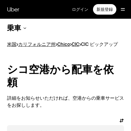
メ
イ
Uber
ログイン
新規登録
ン
コ
乗車
ン
テ
ン
米国
>
カリフォルニア州
>
Chico
>
CIC
>
CIC ピックアップ
ツ
へ
ス
キ
シコ空港から配車を依
ッ
プ
頼
詳細をお知らせいただければ、空港からの乗車サービス
をお探しします。