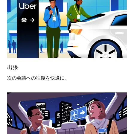
閉
じ
ま
す。
出張
次の会議への往復を快適に。