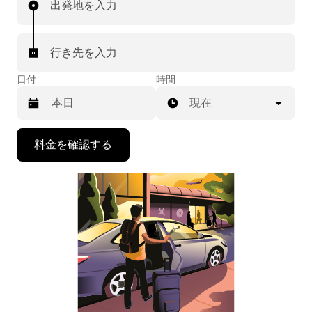
出発地を入力
行き先を入力
日付
時間
現在
下
料金を確認する
矢
印
キ
ー
で
カ
レ
ン
ダ
ー
を