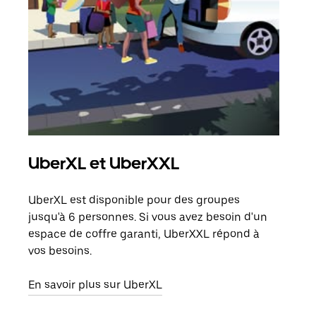
UberXL et UberXXL
Tra
UberXL est disponible pour des groupes
Lors
jusqu'à 6 personnes. Si vous avez besoin d'un
de v
espace de coffre garanti, UberXXL répond à
peut
vos besoins.
ou s
En savoir plus sur UberXL
En sa