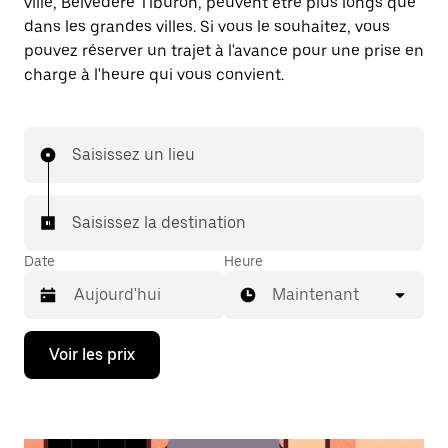
ville, Belvedere Tiburon, peuvent être plus longs que
dans les grandes villes. Si vous le souhaitez, vous
pouvez réserver un trajet à l'avance pour une prise en
charge à l'heure qui vous convient.
Saisissez un lieu
Saisissez la destination
Date
Heure
Maintenant
Appuyez
Voir les prix
sur
la
flèche
vers
le