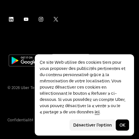
Ce site Web utilise des cookies tiers pour
vous proposer des publicités pertinentes et
du contenu personnalisé grâce à la
mémorisation de votre localisation. Vous
pouvez désactiver ces cookies en
©
2026
Uber Technologies Inc.
sélectionnant le bouton « Refuser » ci-
dessous. Si vous possédez un compte Uber,
vous pouvez désactiver la « vente » ou le
« partage » de vos données
ici
.
Confidentialité
Accessibilité
Conditions
Désactiver l'option
OK