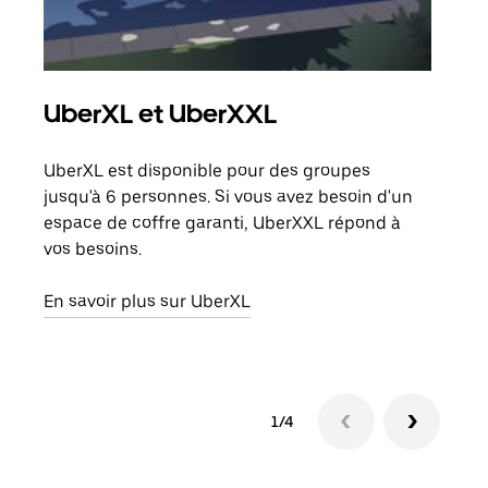
UberXL et UberXXL
Tra
UberXL est disponible pour des groupes
Lors
jusqu'à 6 personnes. Si vous avez besoin d'un
de v
espace de coffre garanti, UberXXL répond à
peut
vos besoins.
ou s
En savoir plus sur UberXL
En sa
1/4