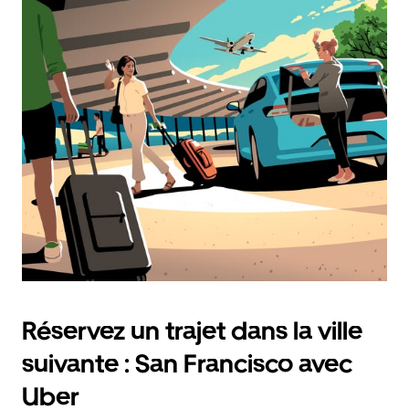
et
sélectionner
une
date.
Appuyez
sur
la
touche
Échap
pour
fermer
le
calendrier.
Réservez un trajet dans la ville
suivante : San Francisco avec
Uber