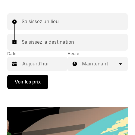
Saisissez un lieu
Saisissez la destination
Date
Heure
Maintenant
Appuyez
Voir les prix
sur
la
flèche
vers
le
bas
pour
ouvrir
le
calendrier