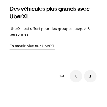
Des véhicules plus grands avec
Co
UberXL
Lors
votr
UberXL est offert pour des groupes jusqu’à 6
ajou
personnes.
de d
En savoir plus sur UberXL
En s
1/4