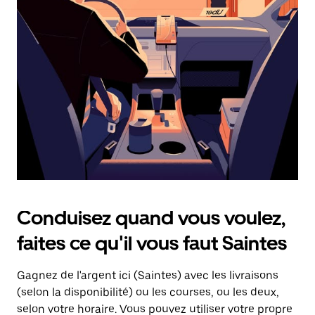
une
date.
Appuyez
sur
la
touche
d'échappement
pour
fermer
le
calendrier.
Conduisez quand vous voulez,
faites ce qu'il vous faut Saintes
Gagnez de l'argent ici (Saintes) avec les livraisons
(selon la disponibilité) ou les courses, ou les deux,
selon votre horaire. Vous pouvez utiliser votre propre