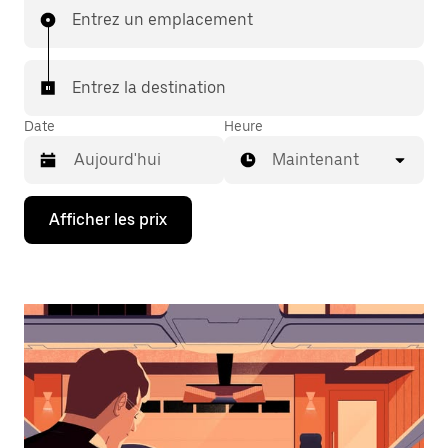
Entrez un emplacement
Entrez la destination
Date
Heure
Maintenant
Appuyez
Afficher les prix
sur
la
flèche
vers
le
bas
pour
interagir
avec
le
calendrier
et
sélectionner