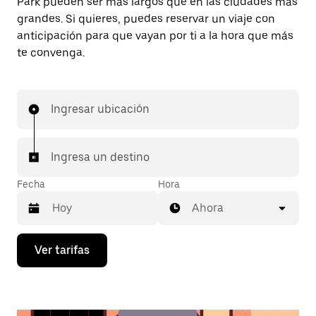
Park pueden ser más largos que en las ciudades más
grandes. Si quieres, puedes reservar un viaje con
anticipación para que vayan por ti a la hora que más
te convenga.
Ingresar ubicación
Ingresa un destino
Fecha
Hora
Ahora
Presiona
Ver tarifas
la
flecha
hacia
abajo
para