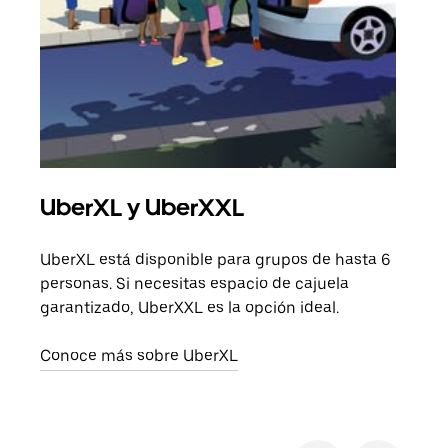
UberXL y UberXXL
Via
UberXL está disponible para grupos de hasta 6
Cuan
personas. Si necesitas espacio de cajuela
viaj
garantizado, UberXXL es la opción ideal.
prop
Conoce más sobre UberXL
Obté