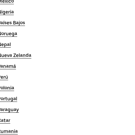
México
igeria
aíses Bajos
Noruega
Nepal
Nueva Zelanda
Panamá
Perú
olonia
Portugal
Paraguay
Catar
Rumania