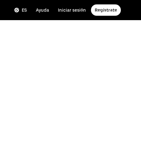
ES
Ayuda
Iniciar sesión
Regístrate