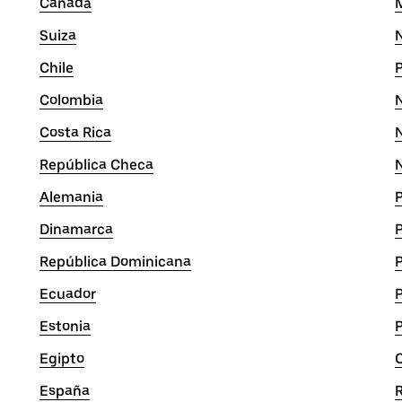
Canadá
Suiza
N
Chile
P
Colombia
Costa Rica
República Checa
Alemania
Dinamarca
República Dominicana
P
Ecuador
Estonia
Egipto
España