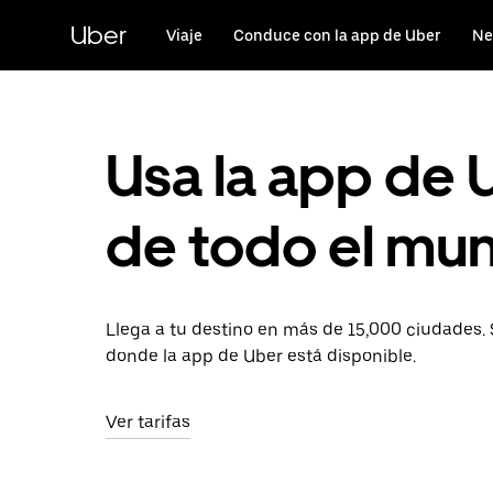
Saltar
al
Uber
Viaje
Conduce con la app de Uber
Ne
contenido
principal
Usa la app de 
de todo el mu
Llega a tu destino en más de 15,000 ciudades. 
donde la app de Uber está disponible.
Ver tarifas