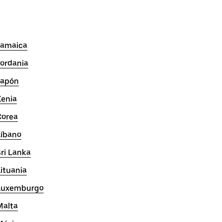
Jamaica
Jordania
Japón
Kenia
Corea
Líbano
ri Lanka
ituania
Luxemburgo
Malta