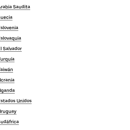
rabia Saudita
Suecia
slovenia
Eslovaquia
l Salvador
Turquía
Taiwán
Ucrania
Uganda
Estados Unidos
Uruguay
Sudáfrica