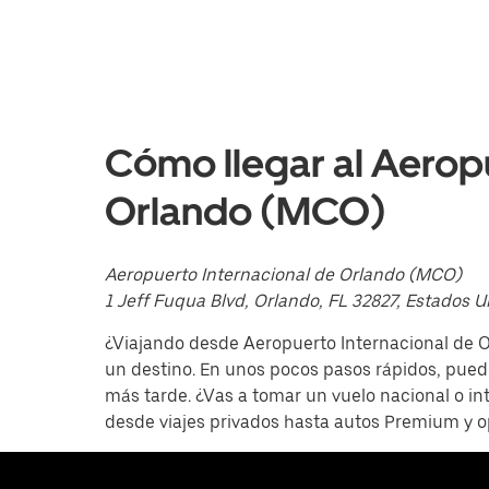
el
calendario
y
selecciona
una
fecha.
Presiona
la
Cómo llegar al Aerop
tecla Esc
para
Orlando (MCO)
cerrar
el
calendario.
Aeropuerto Internacional de Orlando (MCO)
1 Jeff Fuqua Blvd, Orlando, FL 32827, Estados 
¿Viajando desde Aeropuerto Internacional de O
un destino. En unos pocos pasos rápidos, puede
más tarde. ¿Vas a tomar un vuelo nacional o in
desde viajes privados hasta autos Premium y 