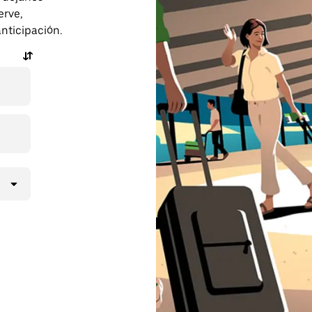
erve,
anticipación.