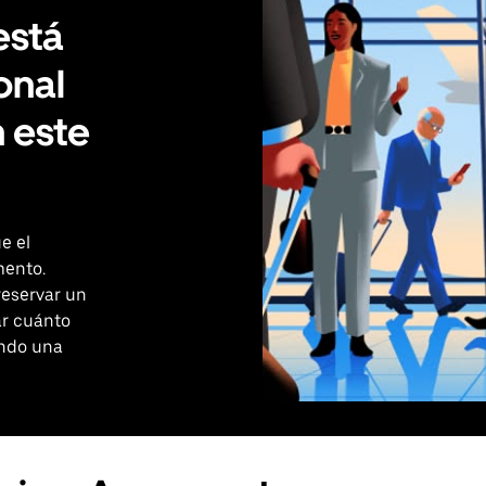
está
onal
 este
e el
ento.
reservar un
ar cuánto
ando una