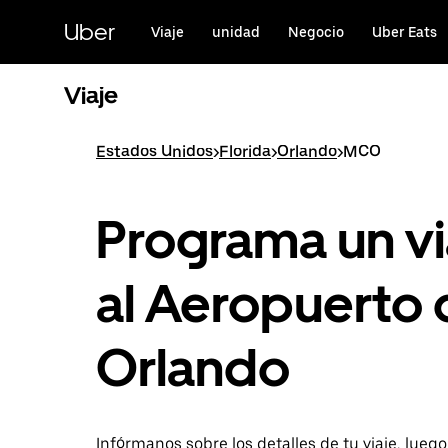
Saltar
al
Uber
Viaje
unidad
Negocio
Uber Eats
contenido
principal
Viaje
Estados Unidos
>
Florida
>
Orlando
>
MCO
Programa un vi
al Aeropuerto 
Orlando
Infórmanos sobre los detalles de tu viaje, lueg