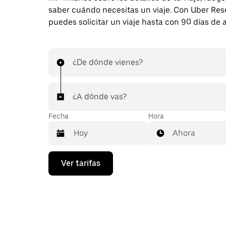
saber cuándo necesitas un viaje. Con Uber Res
puedes solicitar un viaje hasta con 90 días de 
¿De dónde vienes?
¿A dónde vas?
Fecha
Hora
Ahora
Presiona
Ver tarifas
la
flecha
hacia
abajo
para
interactuar
con