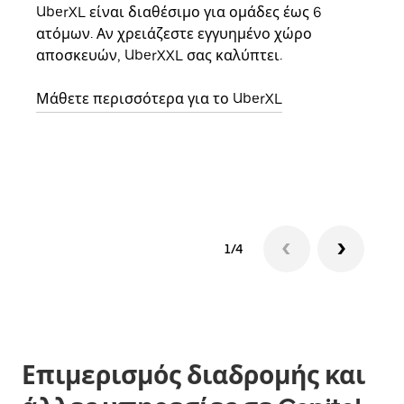
UberXL είναι διαθέσιμο για ομάδες έως 6
Όταν
ατόμων. Αν χρειάζεστε εγγυημένο χώρο
οικο
αποσκευών, UberXXL σας καλύπτει.
κάθε
σημε
Μάθετε περισσότερα για το UberXL
Μάθε
δια
1/4
Επιμερισμός διαδρομής και