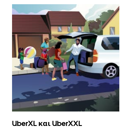
UberXL και UberXXL
Ομ