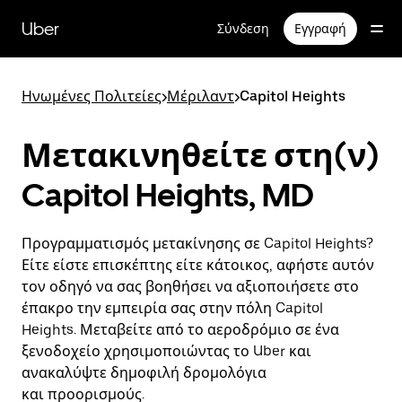
Μετάβαση
στο
Uber
Σύνδεση
Εγγραφή
κύριο
περιεχόμενο
Ηνωμένες Πολιτείες
>
Μέριλαντ
>
Capitol Heights
Μετακινηθείτε στη(ν)
Capitol Heights, MD
Προγραμματισμός μετακίνησης σε Capitol Heights?
Είτε είστε επισκέπτης είτε κάτοικος, αφήστε αυτόν
τον οδηγό να σας βοηθήσει να αξιοποιήσετε στο
έπακρο την εμπειρία σας στην πόλη Capitol
Heights. Μεταβείτε από το αεροδρόμιο σε ένα
ξενοδοχείο χρησιμοποιώντας το Uber και
ανακαλύψτε δημοφιλή δρομολόγια
και προορισμούς.