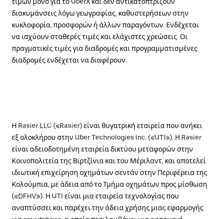
τιμών μόνο για το UberX και δεν αντικατοπτρίζουν
διακυμάνσεις λόγω γεωγραφίας, καθυστερήσεων στην
κυκλοφορία, προσφορών ή άλλων παραγόντων. Ενδέχεται
να ισχύουν σταθερές τιμές και ελάχιστες χρεώσεις. Οι
πραγματικές τιμές για διαδρομές και προγραμματισμένες
διαδρομές ενδέχεται να διαφέρουν.
Η Rasier LLC («Rasier) είναι θυγατρική εταιρεία που ανήκει
εξ ολοκλήρου στην Uber Technologies Inc. («UTI»). Η Rasier
είναι αδειοδοτημένη εταιρεία δικτύου μεταφορών στην
Κοινοπολιτεία της Βιρτζίνια και του Μέριλαντ, και αποτελεί
ιδιωτική επιχείρηση οχημάτων σεντάν στην Περιφέρεια της
Κολούμπια, με άδεια από το Τμήμα οχημάτων προς μίσθωση
(«DFHV»). Η UTI είναι μια εταιρεία τεχνολογίας που
αναπτύσσει και παρέχει την άδεια χρήσης μιας εφαρμογής