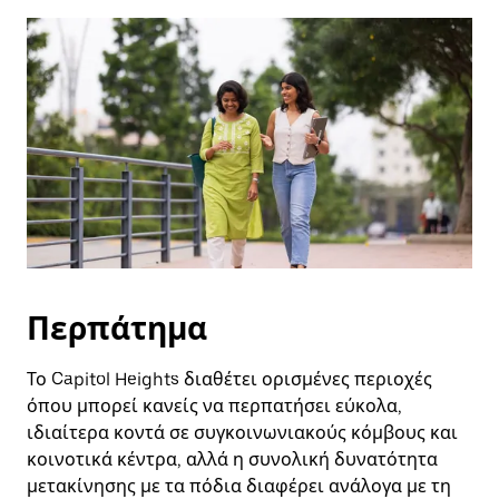
ημερολόγιο
και
να
επιλέξετε
μια
ημερομηνία.
Πατήστε
το
πλήκτρο
escape
για
να
κλείσετε
το
ημερολόγιο.
Περπάτημα
Το Capitol Heights διαθέτει ορισμένες περιοχές
όπου μπορεί κανείς να περπατήσει εύκολα,
ιδιαίτερα κοντά σε συγκοινωνιακούς κόμβους και
κοινοτικά κέντρα, αλλά η συνολική δυνατότητα
μετακίνησης με τα πόδια διαφέρει ανάλογα με τη