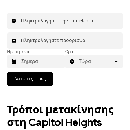
Πληκτρολογήστε την τοποθεσία
Πληκτρολογήστε προορισμό
Ημερομηνία
Ώρα
Τώρα
Πατήστε
Δείτε τις τιμές
το
πλήκτρο
με
το
κάτω
Τρόποι μετακίνησης
βέλος
για
να
στη Capitol Heights
μετακινηθείτε
στο