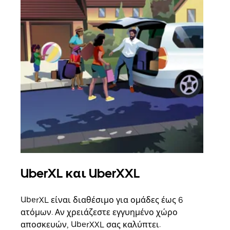
UberXL και UberXXL
Ομ
UberXL είναι διαθέσιμο για ομάδες έως 6
Όταν
ατόμων. Αν χρειάζεστε εγγυημένο χώρο
οικο
αποσκευών, UberXXL σας καλύπτει.
κάθε