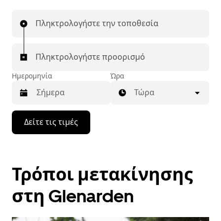
Πληκτρολογήστε την τοποθεσία
Πληκτρολογήστε προορισμό
Ημερομηνία
Ώρα
Τώρα
Πατήστε
Δείτε τις τιμές
το
πλήκτρο
με
το
κάτω
Τρόποι μετακίνησης
βέλος
για
να
στη Glenarden
μετακινηθείτε
στο
ημερολόγιο