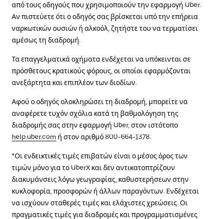
από τους οδηγούς που χρησιμοποιούν την εφαρμογή Uber.
Αν πιστεύετε ότι ο οδηγός σας βρίσκεται υπό την επήρεια
ναρκωτικών ουσιών ή αλκοόλ, ζητήστε του να τερματίσει
αμέσως τη διαδρομή.
Τα επαγγελματικά οχήματα ενδέχεται να υπόκεινται σε
πρόσθετους κρατικούς φόρους, οι οποίοι εφαρμόζονται
ανεξάρτητα και επιπλέον των διοδίων.
Αφού ο οδηγός ολοκληρώσει τη διαδρομή, μπορείτε να
αναφέρετε τυχόν σχόλια κατά τη βαθμολόγηση της
διαδρομής σας στην εφαρμογή Uber, στον ιστότοπο
help.uber.com
ή στον αριθμό 800-664-1378.
*Οι ενδεικτικές τιμές επιβατών είναι ο μέσος όρος των
τιμών μόνο για το UberX και δεν αντικατοπτρίζουν
διακυμάνσεις λόγω γεωγραφίας, καθυστερήσεων στην
κυκλοφορία, προσφορών ή άλλων παραγόντων. Ενδέχεται
να ισχύουν σταθερές τιμές και ελάχιστες χρεώσεις. Οι
πραγματικές τιμές για διαδρομές και προγραμματισμένες