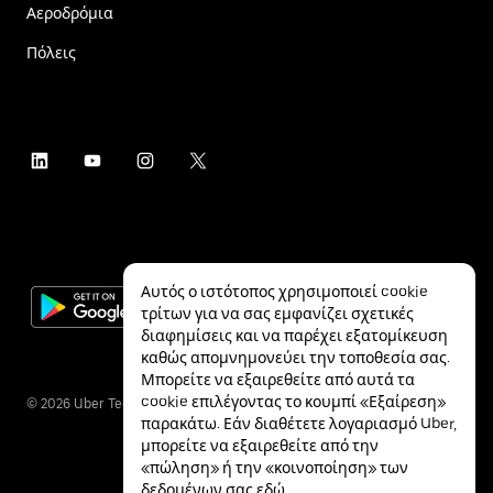
Αεροδρόμια
Πόλεις
Αυτός ο ιστότοπος χρησιμοποιεί cookie
τρίτων για να σας εμφανίζει σχετικές
διαφημίσεις και να παρέχει εξατομίκευση
καθώς απομνημονεύει την τοποθεσία σας.
Μπορείτε να εξαιρεθείτε από αυτά τα
cookie επιλέγοντας το κουμπί «Εξαίρεση»
©
2026
Uber Technologies Inc.
παρακάτω. Εάν διαθέτετε λογαριασμό Uber,
μπορείτε να εξαιρεθείτε από την
«πώληση» ή την «κοινοποίηση» των
δεδομένων σας
εδώ
.