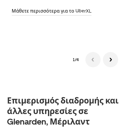
σημε
Μάθετε περισσότερα για το UberXL
Μάθε
δια
1/4
Επιμερισμός διαδρομής και
άλλες υπηρεσίες σε
Glenarden, Μέριλαντ