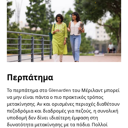
και
να
επιλέξετε
μια
ημερομηνία.
Πατήστε
το
πλήκτρο
escape
για
να
κλείσετε
το
ημερολόγιο.
Περπάτημα
Το περπάτημα στο Glenarden του Μέριλαντ μπορεί
να μην είναι πάντα ο πιο πρακτικός τρόπος
μετακίνησης. Αν και ορισμένες περιοχές διαθέτουν
πεζοδρόμια και διαδρομές για πεζούς, η συνολική
υποδομή δεν δίνει ιδιαίτερη έμφαση στη
δυνατότητα μετακίνησης με τα πόδια. Πολλοί