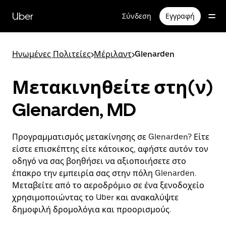
Μετάβαση
στο
Uber
Σύνδεση
Εγγραφή
κύριο
περιεχόμενο
Ηνωμένες Πολιτείες
>
Μέριλαντ
>
Glenarden
Μετακινηθείτε στη(ν)
Glenarden, MD
Προγραμματισμός μετακίνησης σε Glenarden? Είτε
είστε επισκέπτης είτε κάτοικος, αφήστε αυτόν τον
οδηγό να σας βοηθήσει να αξιοποιήσετε στο
έπακρο την εμπειρία σας στην πόλη Glenarden.
Μεταβείτε από το αεροδρόμιο σε ένα ξενοδοχείο
χρησιμοποιώντας το Uber και ανακαλύψτε
δημοφιλή δρομολόγια και προορισμούς.