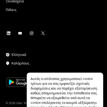
Ξενοδοχεία
Πόλεις
Ελληνικά
Κολόμπους
Αυτός ο ιστότοπος χρησιμοποιεί cookie
τρίτων για να σας εμφανίζει σχετικές
διαφημίσεις και να παρέχει εξατομίκευση
καθώς απομνημονεύει την τοποθεσία σας.
Μπορείτε να εξαιρεθείτε από αυτά τα
cookie επιλέγοντας το κουμπί «Εξαίρεση»
©
2026
Uber Technologies Inc.