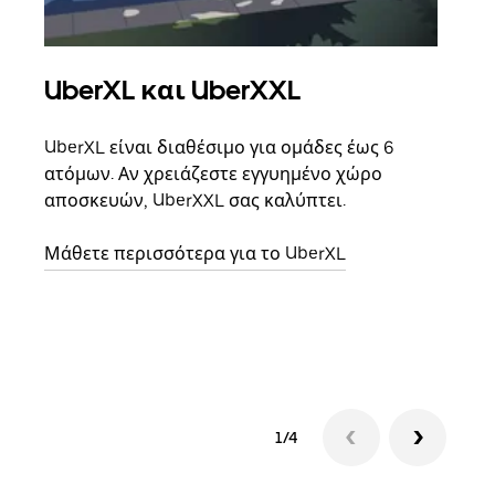
UberXL και UberXXL
Ομ
UberXL είναι διαθέσιμο για ομάδες έως 6
Όταν
ατόμων. Αν χρειάζεστε εγγυημένο χώρο
οικο
αποσκευών, UberXXL σας καλύπτει.
κάθε
σημε
Μάθετε περισσότερα για το UberXL
Μάθε
δια
1/4