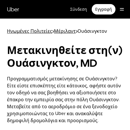
Μετάβαση
στο
Uber
Σύνδεση
Εγγραφή
κύριο
περιεχόμενο
Ηνωμένες Πολιτείες
>
Μέριλαντ
>
Ουάσινγκτον
Μετακινηθείτε στη(ν)
Ουάσινγκτον, MD
Προγραμματισμός μετακίνησης σε Ουάσινγκτον?
Είτε είστε επισκέπτης είτε κάτοικος, αφήστε αυτόν
τον οδηγό να σας βοηθήσει να αξιοποιήσετε στο
έπακρο την εμπειρία σας στην πόλη Ουάσινγκτον.
Μεταβείτε από το αεροδρόμιο σε ένα ξενοδοχείο
χρησιμοποιώντας το Uber και ανακαλύψτε
δημοφιλή δρομολόγια και προορισμούς.