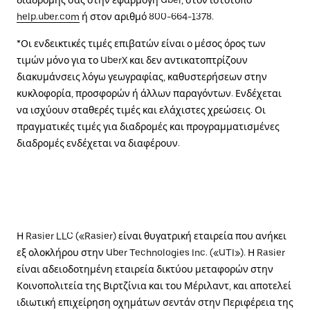
διαδρομής σας στην εφαρμογή Uber, στον ιστότοπο
help.uber.com
ή στον αριθμό 800-664-1378.
*Οι ενδεικτικές τιμές επιβατών είναι ο μέσος όρος των
τιμών μόνο για το UberX και δεν αντικατοπτρίζουν
διακυμάνσεις λόγω γεωγραφίας, καθυστερήσεων στην
κυκλοφορία, προσφορών ή άλλων παραγόντων. Ενδέχεται
να ισχύουν σταθερές τιμές και ελάχιστες χρεώσεις. Οι
πραγματικές τιμές για διαδρομές και προγραμματισμένες
διαδρομές ενδέχεται να διαφέρουν.
Η Rasier LLC («Rasier) είναι θυγατρική εταιρεία που ανήκει
εξ ολοκλήρου στην Uber Technologies Inc. («UTI»). Η Rasier
είναι αδειοδοτημένη εταιρεία δικτύου μεταφορών στην
Κοινοπολιτεία της Βιρτζίνια και του Μέριλαντ, και αποτελεί
ιδιωτική επιχείρηση οχημάτων σεντάν στην Περιφέρεια της