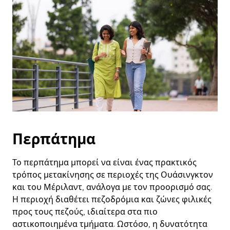
και
να
επιλέξετε
μια
ημερομηνία.
Πατήστε
το
πλήκτρο
escape
για
να
κλείσετε
το
ημερολόγιο.
Περπάτημα
Το περπάτημα μπορεί να είναι ένας πρακτικός
τρόπος μετακίνησης σε περιοχές της Ουάσινγκτον
και του Μέριλαντ, ανάλογα με τον προορισμό σας.
Η περιοχή διαθέτει πεζοδρόμια και ζώνες φιλικές
προς τους πεζούς, ιδιαίτερα στα πιο
αστικοποιημένα τμήματα. Ωστόσο, η δυνατότητα