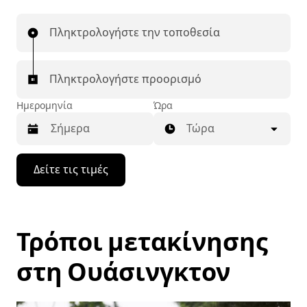
Πληκτρολογήστε την τοποθεσία
Πληκτρολογήστε προορισμό
Ημερομηνία
Ώρα
Τώρα
Πατήστε
Δείτε τις τιμές
το
πλήκτρο
με
το
κάτω
Τρόποι μετακίνησης
βέλος
για
να
στη Ουάσινγκτον
μετακινηθείτε
στο
ημερολόγιο