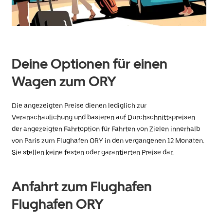
Datum
auszuwählen.
Drücke
die
Escape-
Taste,
um
Deine Optionen für einen
den
Kalender
Wagen zum ORY
zu
schließen.
Die angezeigten Preise dienen lediglich zur
Veranschaulichung und basieren auf Durchschnittspreisen
der angezeigten Fahrtoption für Fahrten von Zielen innerhalb
von Paris zum Flughafen ORY in den vergangenen 12 Monaten.
Sie stellen keine festen oder garantierten Preise dar.
Anfahrt zum Flughafen
Flughafen ORY