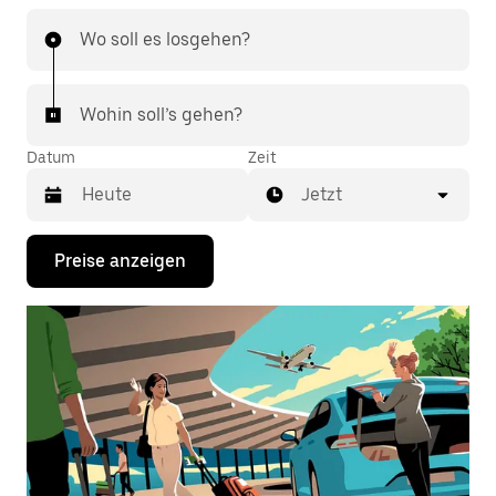
Wo soll es losgehen?
Wohin soll’s gehen?
Datum
Zeit
Jetzt
Drücke
Preise anzeigen
die
Nach-
unten-
Taste,
um
mit
dem
Kalender
zu
interagieren
und
ein