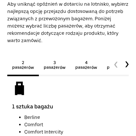
Aby uniknąć opóźnień w dotarciu na lotnisko, wybierz
najlepszą opcję przejazdu dostosowaną do potrzeb
związanych z przewożonym bagażem. Poniżej
możesz wybrać liczbę pasażerów, aby otrzymać
rekomendacje dotyczące rodzaju produktu, który
warto zamówić.
2
3
4
5+
pasażerów
pasażerów
pasażerów
pasażerów
1 sztuka bagażu
2 s
Berline
Comfort
Comfort Intercity