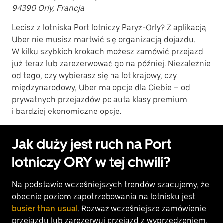
94390 Orly, Francja
Lecisz z lotniska Port lotniczy Paryż-Orly? Z aplikacją
Uber nie musisz martwić się organizacją dojazdu.
W kilku szybkich krokach możesz zamówić przejazd
już teraz lub zarezerwować go na później. Niezależnie
od tego, czy wybierasz się na lot krajowy, czy
międzynarodowy, Uber ma opcje dla Ciebie – od
prywatnych przejazdów po auta klasy premium
i bardziej ekonomiczne opcje.
Jak duży jest ruch na Port
lotniczy ORY w tej chwili?
Na podstawie wcześniejszych trendów szacujemy, że
obecnie poziom zapotrzebowania na lotnisku jest
busier than usual
. Rozważ wcześniejsze zamówienie
przejazdu lub zarezerwuj przejazd z wyprzedzeniem.