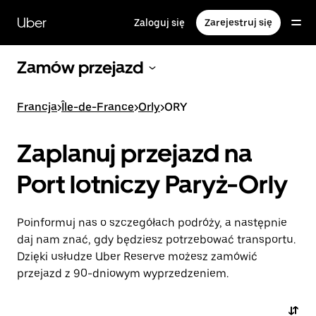
Przejdź
do
Uber
Zaloguj się
Zarejestruj się
głównej
zawartości
Zamów przejazd
Francja
>
Île-de-France
>
Orly
>
ORY
Zaplanuj przejazd na
Port lotniczy Paryż-Orly
Poinformuj nas o szczegółach podróży, a następnie
daj nam znać, gdy będziesz potrzebować transportu.
Dzięki usłudze Uber Reserve możesz zamówić
przejazd z 90-dniowym wyprzedzeniem.