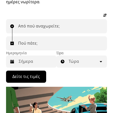
ημέρες νωρίτερα.
Από πού αναχωρείτε;
Πού πάτε;
Ημερομηνία
Ώρα
Τώρα
Πατήστε
Δείτε τις τιμές
το
πλήκτρο
με
το
κάτω
βέλος
για
να