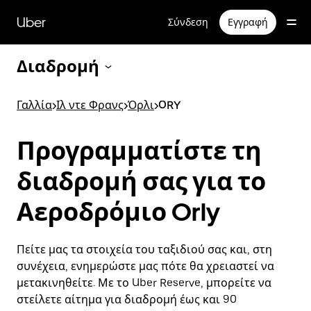
Μετάβαση
στο
Uber
Σύνδεση
Εγγραφή
κύριο
περιεχόμενο
Διαδρομή
Γαλλία
>
Ιλ ντε Φρανς
>
Όρλι
>
ORY
Προγραμματίστε τη
διαδρομή σας για το
Αεροδρόμιο Orly
Πείτε μας τα στοιχεία του ταξιδιού σας και, στη
συνέχεια, ενημερώστε μας πότε θα χρειαστεί να
μετακινηθείτε. Με το Uber Reserve, μπορείτε να
στείλετε αίτημα για διαδρομή έως και 90