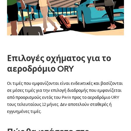
μετακινηθείτε
στο
ημερολόγιο
και
να
επιλέξετε
μια
ημερομηνία.
Πατήστε
το
πλήκτρο
Επιλογές οχήματος για το
escape
για
αεροδρόμιο ORY
να
κλείσετε
το
Οι τιμές που εμφανίζονται είναι ενδεικτικές και βασίζονται
ημερολόγιο.
σε μέσες τιμές για την επιλογή διαδρομής που εμφανίζεται
από προορισμούς εντός του Paris προς το αεροδρόμιο ORY
τους τελευταίους 12 μήνες. Δεν αποτελούν σταθερές ή
εγγυημένες τιμές.