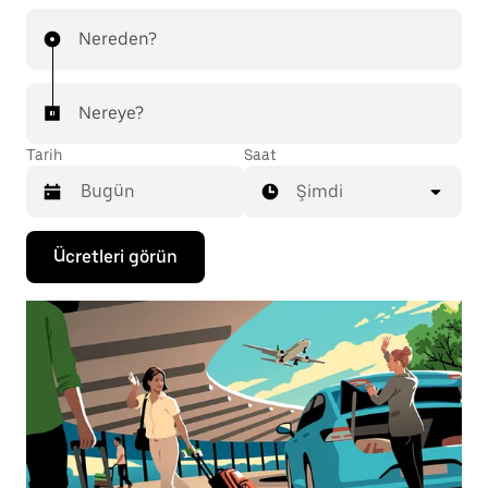
Nereden?
Nereye?
Tarih
Saat
Şimdi
Takvimle
Ücretleri görün
etkileşime
geçmek
ve
bir
tarih
seçmek
için
aşağı
ok
tuşuna
basın.
Takvimi