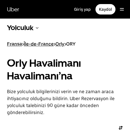
Ana
içeriğe
Uber
Giriş yap
Kaydol
gidin
Yolculuk
Fransa
>
Île-de-France
>
Orly
>
ORY
Orly Havalimanı
Havalimanı’na
Bize yolculuk bilgilerinizi verin ve ne zaman araca
ihtiyacınız olduğunu bildirin. Uber Rezervasyon ile
yolculuk talebinizi 90 güne kadar önceden
gönderebilirsiniz.