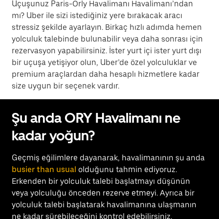
Uçuşunuz Paris-Orly Havalimanı Havalimanı’ndan
mı? Uber ile sizi istediğiniz yere bırakacak aracı
stressiz şekilde ayarlayın. Birkaç hızlı adımda hemen
yolculuk talebinde bulunabilir veya daha sonrası için
rezervasyon yapabilirsiniz. İster yurt içi ister yurt dışı
bir uçuşa yetişiyor olun, Uber’de özel yolculuklar ve
premium araçlardan daha hesaplı hizmetlere kadar
size uygun bir seçenek vardır.
Şu anda ORY Havalimanı ne
kadar yoğun?
Geçmiş eğilimlere dayanarak, havalimanının şu anda
busier than usual
olduğunu tahmin ediyoruz.
Erkenden bir yolculuk talebi başlatmayı düşünün
veya yolculuğu önceden rezerve etmeyi. Ayrıca bir
yolculuk talebi başlatarak havalimanına ulaşmanın
ne kadar sürebileceğini kontrol edebilirsiniz.