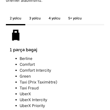
öneriler alabilirsiniz.
2 yolcu
3 yolcu
4 yolcu
5+ yolcu
1 parça bagaj
2 p
Berline
Comfort
Comfort Intercity
Green
Taxi (Prix Taximètre)
Taxi Fraud
UberX
UberX Intercity
UberX Priority