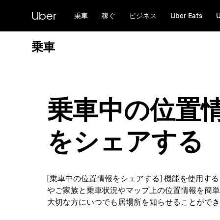
メ
Uber
イ
乗車
稼ぐ
ビジネス
Uber Eats
ン
コ
乗車
ン
テ
ン
ツ
へ
ス
乗車中の位置
キ
ッ
プ
をシェアする
[乗車中の位置情報をシェアする] 機能を使用す
やご家族と乗車状況やマップ上の位置情報を簡単
大切な方にいつでも居場所を知らせることができ