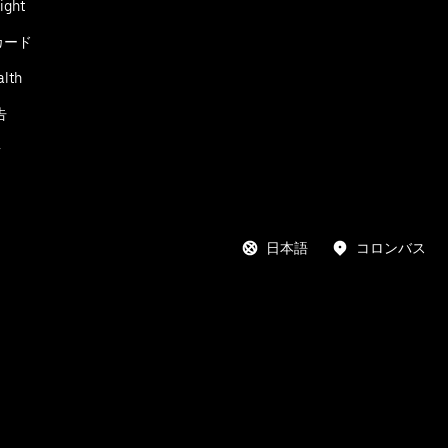
ight
カード
alth
告
者
日本語
コロンバス