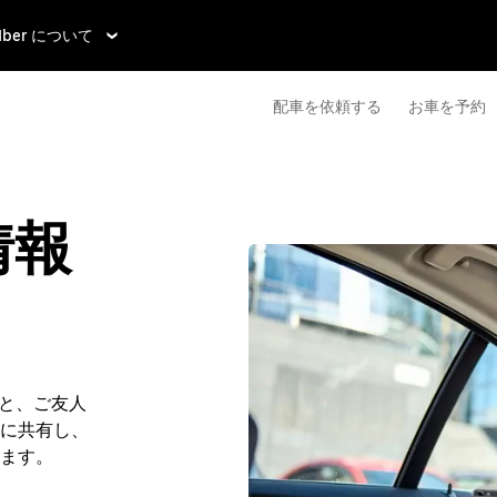
Uber について
配車を依頼する
お車を予約
情報
ると、ご友人
に共有し、
ます。