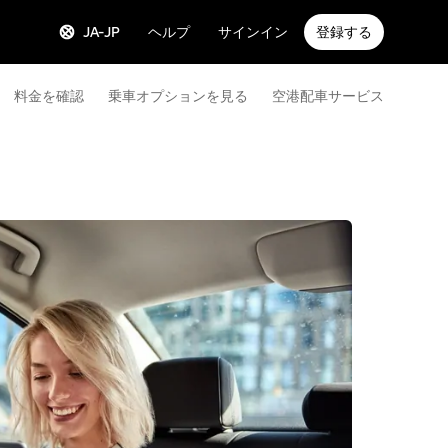
JA-JP
ヘルプ
サインイン
登録する
料金を確認
乗車オプションを見る
空港配車サービス