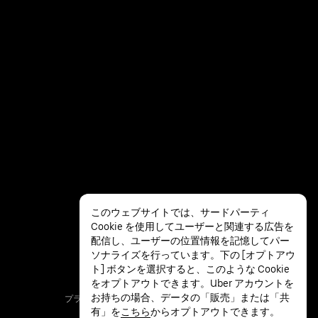
このウェブサイトでは、サードパーティ
Cookie を使用してユーザーと関連する広告を
配信し、ユーザーの位置情報を記憶してパー
ソナライズを行っています。下の [オプトアウ
ト] ボタンを選択すると、このような Cookie
をオプトアウトできます。Uber アカウントを
お持ちの場合、データの「販売」または「共
プライバシー
アクセシビリ
利用規約
有」を
こちら
からオプトアウトできます。
ティ