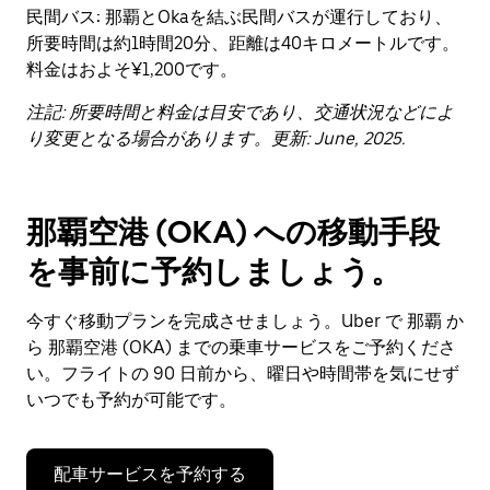
民間バス:
那覇とOkaを結ぶ民間バスが運行しており、
付
を
所要時間は約1時間20分、距離は40キロメートルです。
選
料金はおよそ¥1,200です。
択
し
注記: 所要時間と料金は目安であり、交通状況などによ
ま
り変更となる場合があります。更新: June, 2025.
す。
ESC
ボ
タ
那覇空港 (OKA) への移動手段
ン
を事前に予約しましょう。
で
カ
レ
今すぐ移動プランを完成させましょう。Uber で 那覇 か
ン
ら 那覇空港 (OKA) までの乗車サービスをご予約くださ
ダ
い。フライトの 90 日前から、曜日や時間帯を気にせず
ー
いつでも予約が可能です。
を
閉
じ
配車サービスを予約する
ま