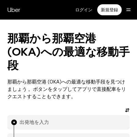
メ
イ
Uber
ログイン
新規登録
ン
コ
ン
テ
那覇から那覇空港
ン
ツ
(OKA)への最適な移動手
へ
ス
段
キ
ッ
プ
那覇から那覇空港 (OKA)への最適な移動手段を見つけ
ましょう 。ボタンをタップしてアプリで直接配車をリ
クエストすることもできます。
出発地を入力