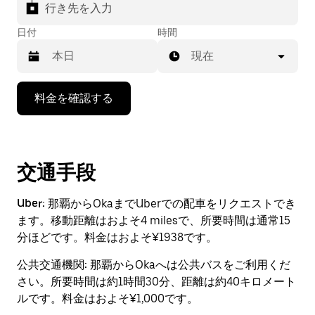
行き先を入力
日付
時間
現在
下
料金を確認する
矢
印
キ
ー
で
交通手段
カ
レ
Uber:
那覇からOkaまでUberでの配車をリクエストでき
ン
ます。移動距離はおよそ4 milesで、所要時間は通常15
ダ
分ほどです。料金はおよそ¥1938です。
ー
を
公共交通機関:
那覇からOkaへは公共バスをご利用くだ
操
さい。所要時間は約1時間30分、距離は約40キロメート
作
し、
ルです。料金はおよそ¥1,000です。
日