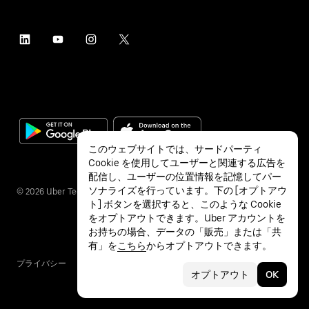
このウェブサイトでは、サードパーティ
Cookie を使用してユーザーと関連する広告を
配信し、ユーザーの位置情報を記憶してパー
ソナライズを行っています。下の [オプトアウ
©
2026
Uber Technologies Inc.
ト] ボタンを選択すると、このような Cookie
をオプトアウトできます。Uber アカウントを
お持ちの場合、データの「販売」または「共
有」を
こちら
からオプトアウトできます。
プライバシー
アクセシビリティ
利用条件
オプトアウト
OK