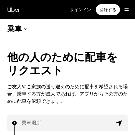
メ
イ
Uber
サインイン
登録する
ン
コ
乗車
ン
テ
ン
ツ
へ
他の人のために配車を
ス
キ
リクエスト
ッ
プ
ご友人やご家族の送り迎えのために配車を希望される場
合、乗車する方が成人であれば、アプリからその方のた
めに配車を依頼できます。
乗車場所