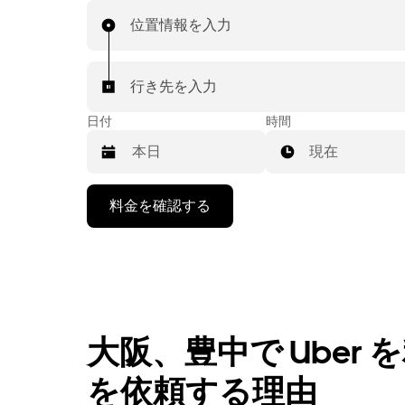
位置情報を入力
行き先を入力
日付
時間
現在
下
料金を確認する
矢
印
キ
ー
で
カ
レ
大阪、豊中で Uber
ン
ダ
を依頼する理由
ー