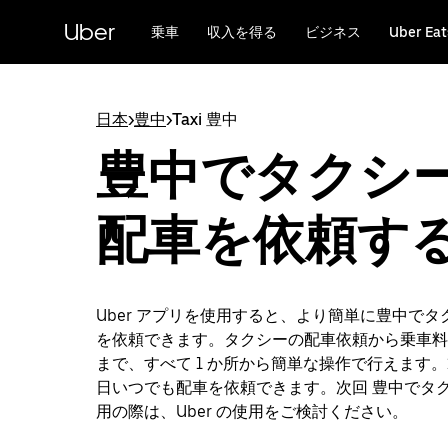
メ
Uber
イ
乗車
収入を得る
ビジネス
Uber Eat
ン
コ
ン
テ
日本
>
豊中
>
Taxi 豊中
ン
豊中でタクシ
ツ
へ
ス
配車を依頼す
キ
ッ
プ
Uber アプリを使用すると、より簡単に豊中でタ
を依頼できます。タクシーの配車依頼から乗車料
まで、すべて 1 か所から簡単な操作で行えます。24
日いつでも配車を依頼できます。次回 豊中でタ
用の際は、Uber の使用をご検討ください。