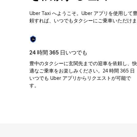
を
操
作
Uber Taxi へようこそ。Uber アプリを
し、
頼すれば、いつでもタクシーにご乗車いただけま
日
付
を
選
択
24 時間 365 日いつでも
し
豊中のタクシーに玄関先までの迎車を依頼し、快
ま
適なご乗車をお楽しみください。24 時間 365 日
す。
ESC
いつでも Uber アプリからリクエストが可能で
ボ
す。
タ
ン
で
カ
レ
ン
ダ
ー