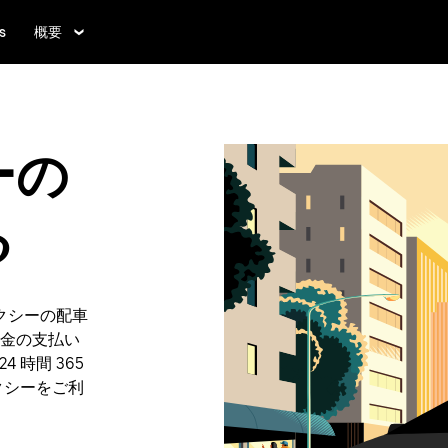
s
概要
ーの
る
クシーの配車
金の支払い
 時間 365
クシーをご利