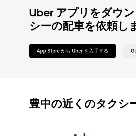
を
Uber アプリをダ
閉
じ
シーの配車を依頼し
ま
す。
App Store から Uber を入手する
G
豊中の近くのタクシ