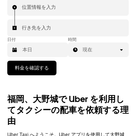
位置情報を入力
行き先を入力
日付
時間
現在
下
料金を確認する
矢
印
キ
ー
福岡、大野城で Uber を利用し
で
カ
てタクシーの配車を依頼する理
レ
ン
由
ダ
ー
Uber Taxi へようこそ。Uber アプリを使用して大野城
を