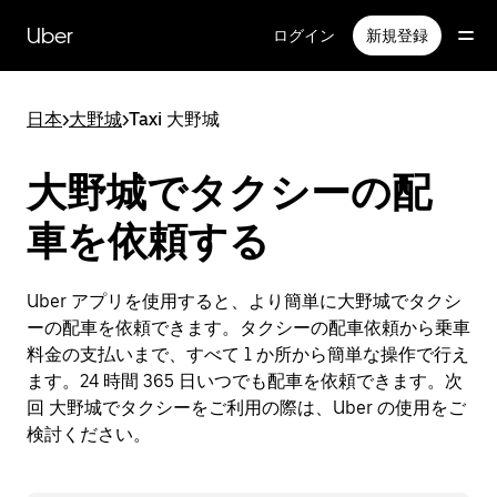
メ
イ
Uber
ログイン
新規登録
ン
コ
ン
日本
>
大野城
>
Taxi 大野城
テ
ン
ツ
大野城でタクシーの配
へ
ス
車を依頼する
キ
ッ
プ
Uber アプリを使用すると、より簡単に大野城でタクシ
ーの配車を依頼できます。タクシーの配車依頼から乗車
料金の支払いまで、すべて 1 か所から簡単な操作で行え
ます。24 時間 365 日いつでも配車を依頼できます。次
回 大野城でタクシーをご利用の際は、Uber の使用をご
検討ください。