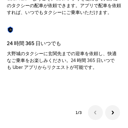
操
のタクシーの配車が依頼できます。アプリで配車を依頼
作
すれば、いつでもタクシーにご乗車いただけます。
し、
日
付
を
選
24 時間 365 日いつでも
役
択
し
大野城のタクシーに玄関先までの迎車を依頼し、快適
U
ま
なご乗車をお楽しみください。24 時間 365 日いつで
先
す。
も Uber アプリからリクエストが可能です。
セ
ESC
と
ボ
価
タ
バ
ン
で
カ
レ
ン
1/3
ダ
ー