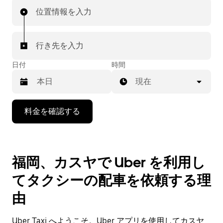
位置情報を入力
行き先を入力
日付
時間
現在
下
料金を確認する
矢
印
キ
ー
福岡、カスヤで Uber を利用し
で
カ
てタクシーの配車を依頼する理
レ
ン
由
ダ
ー
Uber Taxi へようこそ。Uber アプリを使用してカスヤ
を