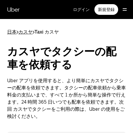
メ
イ
Uber
ログイン
新規登録
ン
コ
ン
日本
>
カスヤ
>
Taxi カスヤ
テ
ン
ツ
カスヤでタクシーの配
へ
ス
車を依頼する
キ
ッ
プ
Uber アプリを使用すると、より簡単にカスヤでタクシ
ーの配車を依頼できます。タクシーの配車依頼から乗車
料金の支払いまで、すべて 1 か所から簡単な操作で行え
ます。24 時間 365 日いつでも配車を依頼できます。次
回 カスヤでタクシーをご利用の際は、Uber の使用をご
検討ください。