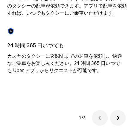
操
のタクシーの配車が依頼できます。アプリで配車を依頼
作
すれば、いつでもタクシーにご乗車いただけます。
し、
日
付
を
選
24 時間 365 日いつでも
役
択
し
カスヤのタクシーに玄関先までの迎車を依頼し、快適
U
ま
なご乗車をお楽しみください。24 時間 365 日いつで
先
す。
も Uber アプリからリクエストが可能です。
セ
ESC
と
ボ
価
タ
バ
ン
で
カ
レ
ン
1/3
ダ
ー