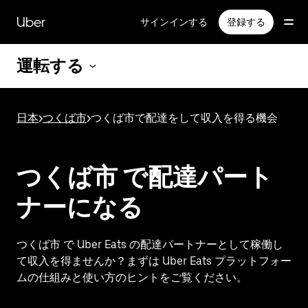
メ
イ
Uber
サインインする
登録する
ン
コ
運転する
ン
テ
ン
ツ
日本
>
つくば市
>
つくば市で配達をして収入を得る機会
へ
ス
キ
ッ
つくば市 で配達パート
プ
ナーになる
つくば市 で Uber Eats の配達パートナーとして稼働し
て収入を得ませんか？まずは Uber Eats プラットフォー
ムの仕組みと使い方のヒントをご覧ください。