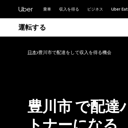
メ
Uber
イ
乗車
収入を得る
ビジネス
Uber Eat
ン
コ
運転する
ン
テ
ン
ツ
へ
日本
>
豊川市で配達をして収入を得る機会
ス
キ
ッ
プ
豊川市 で配達
トナーになる