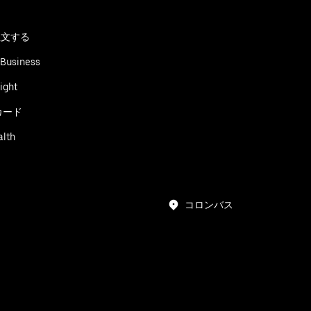
る
注文する
 Business
ight
カード
alth
コロンバス