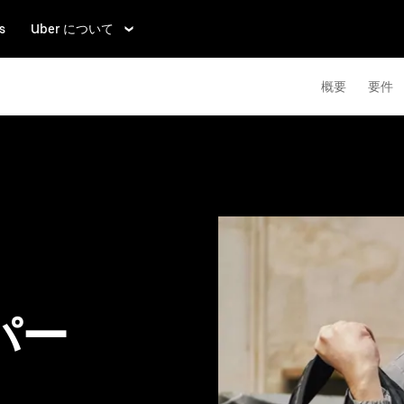
s
Uber について
概要
要件
パー