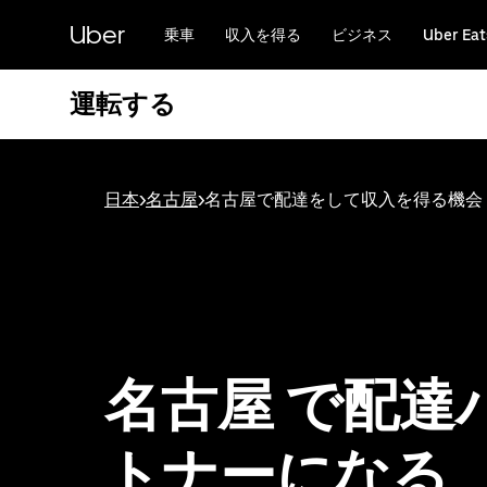
メ
Uber
イ
乗車
収入を得る
ビジネス
Uber Eat
ン
コ
運転する
ン
テ
ン
ツ
へ
日本
>
名古屋
>
名古屋で配達をして収入を得る機会
ス
キ
ッ
プ
名古屋 で配達
トナーになる