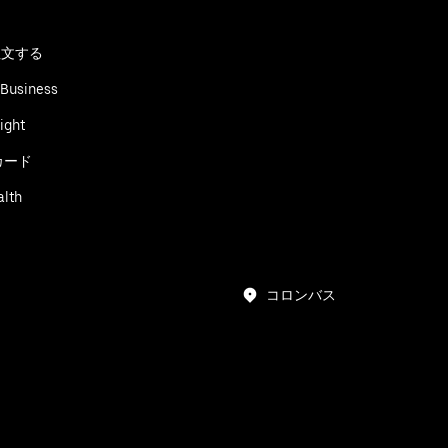
る
注文する
 Business
ight
カード
alth
コロンバス