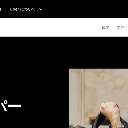
s
Uber について
概要
要件
パー