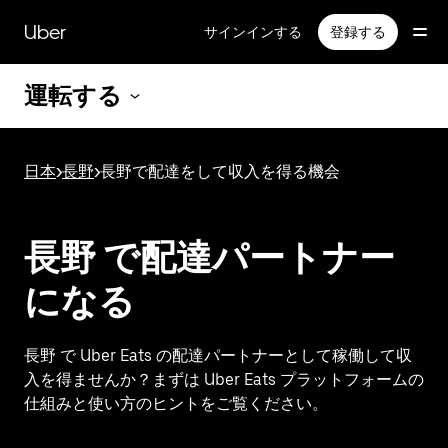
メ
イ
Uber
サインインする
登録する
ン
コ
運転する
ン
テ
ン
ツ
日本
>
長野
>
長野で配達をして収入を得る機会
へ
ス
キ
ッ
長野 で配達パートナー
プ
になる
長野 で Uber Eats の配達パートナーとして稼働して収
入を得ませんか？まずは Uber Eats プラットフォームの
仕組みと使い方のヒントをご覧ください。