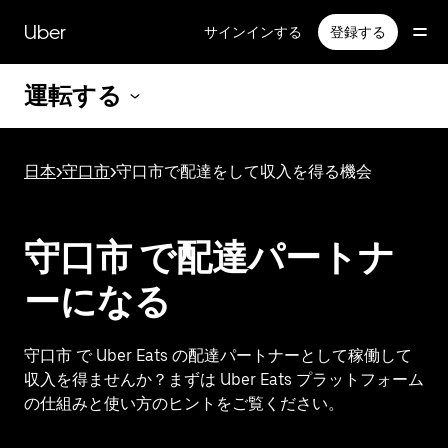
メ
イ
Uber
サインインする
登録する
ン
コ
運転する
ン
テ
ン
ツ
日本
>
守口市
>
守口市で配達をして収入を得る機会
へ
ス
キ
ッ
守口市 で配達パートナ
プ
ーになる
守口市 で Uber Eats の配達パートナーとして稼働して
収入を得ませんか？まずは Uber Eats プラットフォーム
の仕組みと使い方のヒントをご覧ください。