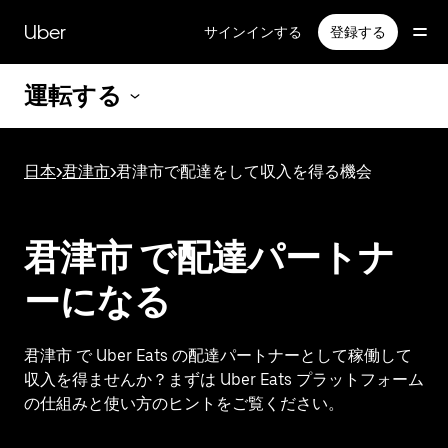
メ
イ
Uber
サインインする
登録する
ン
コ
運転する
ン
テ
ン
ツ
日本
>
君津市
>
君津市で配達をして収入を得る機会
へ
ス
キ
ッ
君津市 で配達パートナ
プ
ーになる
君津市 で Uber Eats の配達パートナーとして稼働して
収入を得ませんか？まずは Uber Eats プラットフォーム
の仕組みと使い方のヒントをご覧ください。