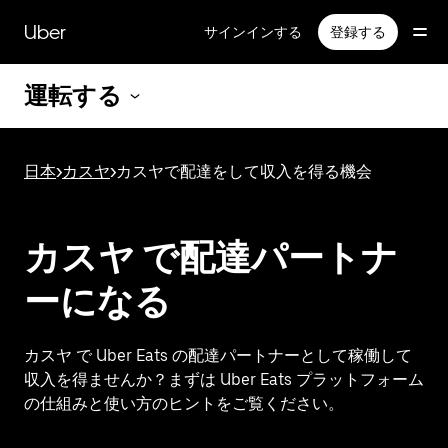
メ
イ
Uber
サインインする
登録する
ン
コ
運転する
ン
テ
ン
ツ
日本
>
カスヤ
>
カスヤで配達をして収入を得る機会
へ
ス
キ
ッ
カスヤ で配達パートナ
プ
ーになる
カスヤ で Uber Eats の配達パートナーとして稼働して
収入を得ませんか？まずは Uber Eats プラットフォーム
の仕組みと使い方のヒントをご覧ください。