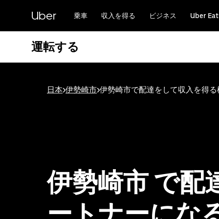
メ
Uber
イ
乗車
収入を得る
ビジネス
Uber Eat
ン
コ
運転する
ン
テ
ン
ツ
へ
日本
>
伊勢崎市
>
伊勢崎市で配達をして収入を得る
ス
キ
ッ
プ
伊勢崎市 で配
ートナーにな