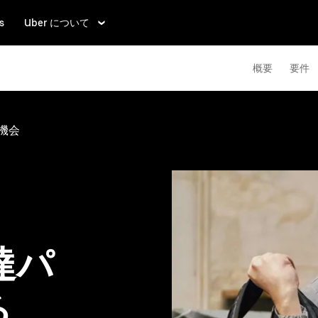
s
Uber について
概要
要件
機会
達パ
る