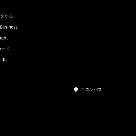
る
注文する
 Business
ight
カード
alth
コロンバス