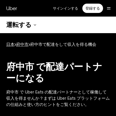
メ
イ
Uber
サインインする
登録する
ン
コ
運転する
ン
テ
ン
ツ
日本
>
府中市
>
府中市で配達をして収入を得る機会
へ
ス
キ
ッ
府中市 で配達パートナ
プ
ーになる
府中市 で Uber Eats の配達パートナーとして稼働して
収入を得ませんか？まずは Uber Eats プラットフォーム
の仕組みと使い方のヒントをご覧ください。