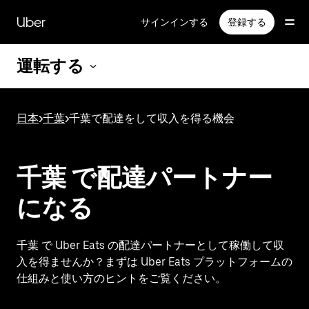
メ
イ
Uber
サインインする
登録する
ン
コ
運転する
ン
テ
ン
ツ
日本
>
千葉
>
千葉で配達をして収入を得る機会
へ
ス
キ
ッ
千葉 で配達パートナー
プ
になる
千葉 で Uber Eats の配達パートナーとして稼働して収
入を得ませんか？まずは Uber Eats プラットフォームの
仕組みと使い方のヒントをご覧ください。