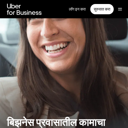
मुख्य
सामग्रीवर
लॉग इन करा
सुरुवात करा
जा
बिझनेस प्रवासातील कामाचा