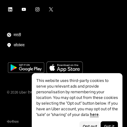
मराठी
कोलंबस
This website uses third-party cookies to
serve you relevant ads and provide
personalisation by remembering your
©
2026
Uber टेक्नॉलॉजीज इंक.
location. You may opt out from these cookies
by selecting the "Opt out" button below. If you
have an Uber account, you may opt out of the
"sale" or "sharing" of your data
here
.
गोपनीयता
ॲक्सेसिबिलिटी
नियम
Opt out
Got it