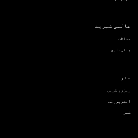
عالمی شہریت
حفاظت
پائیداری
سفر
ریزرو کریں
ایئرپورٹس
شہر