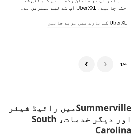
ہے۔ اگر آپ کو سامان رکھنے کی گارنٹی شدہ
رائیڈ
جگہ چاہیے، UberXXL آپ کے لیے بہترین ہے۔
مرضی 
سکتا
UberXL کے بارے میں مزید جانیں
گروپ 
1/4
Summervilleمیں رائیڈ شیئر
اور دیگر خدمات، South
Carolina