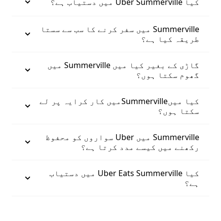
کیا Uber Summerville میں دستیاب ہے؟
Summerville میں سفر کرنے کا سب سے سستا
طریقہ کیا ہے؟
گاڑی کے بغیر کیا میں Summerville میں
گھوم سکتا ہوں؟
کیا میںSummervilleمیں کار کرایہ پر لے
سکتا ہوں؟
Summerville میں Uber سواروں کو محفوظ
رکھنے میں کیسے مدد کرتا ہے؟
کیا Uber Eats Summerville میں دستیاب
ہے؟