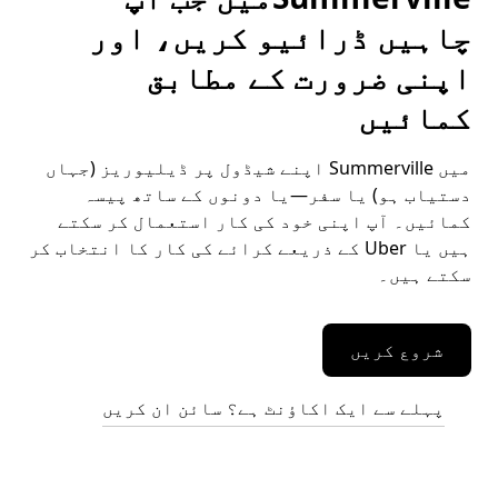
چاہیں ڈرائیو کریں، اور
اپنی ضرورت کے مطابق
کمائیں
میں Summerville اپنے شیڈول پر ڈیلیوریز (جہاں
دستیاب ہو) یا سفر—یا دونوں کے ساتھ پیسہ
کمائیں۔ آپ اپنی خود کی کار استعمال کر سکتے
ہیں یا Uber کے ذریعے کرائے کی کار کا انتخاب کر
سکتے ہیں۔
شروع کریں
پہلے سے ایک اکاؤنٹ ہے؟ سائن ان کریں