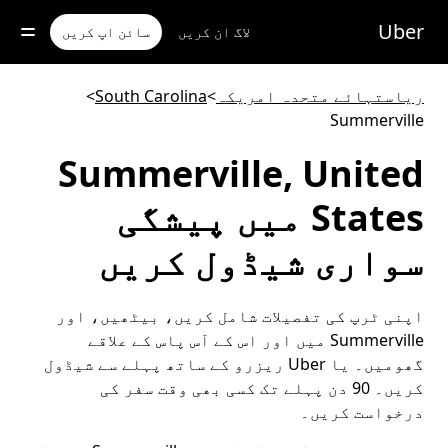
رکزی
واد
Uber
لاگ ان کریں
سائن اپ کریں
ر
ائیں
ریاستہائے متحدہ امریکہ
>
South Carolina
>
Summerville
Summerville, United
States میں پیشگی
سواری شیڈول کریں
اپنی ٹرپ کی تفصیلات شامل کریں، بیٹھیں، اور
Summerville میں اور اس کے آس پاس کے علاقے
گھومیں۔ یا Uber ریزرو کے ساتھ پہلے سے شیڈول
کریں۔ 90 دن پہلے تک کسی بھی وقت سفر کی
درخواست کریں۔