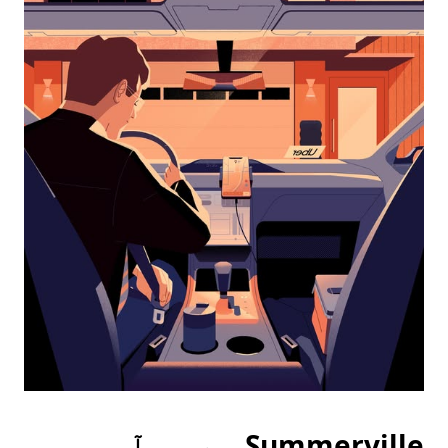
interact
with
the
calendar
and
select
a
date.
Press
the
escape
button
to
close
the
calendar.
Summervilleمیں جب آپ