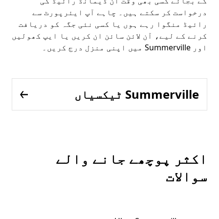
کے بجائے کسی بھی وقت آن ڈیمانڈ رائیڈ کی
درخواست کر سکتے ہیں۔ چاہے آپ ایئرپورٹ سے
رائیڈ منگوا رہے ہوں یا کسی نئی جگہ کو دریافت
کرنے کے لیے، آن لائن سائن ان کریں یا ایپ کھولیں
اور Summerville میں اپنی منزل درج کریں۔
Summerville ٹیکسیاں
اکثر پوچھے جانے والے
سوالات