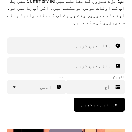
ٹپ:
بڑے شہروں کے مقابلے میں Summerville میں پک
اپ کے اوقات طویل ہو سکتے ہيں۔ اگر آپ چاہیں تو،
اپنے لیے موزوں وقت پر پک اپ کے ساتھ رائیڈ پہلے
سے ریزرو کر سکتے ہیں۔
مقام درج کریں
منزل درج کریں
تاریخ
وقت
ابھی
Press
قیمتیں دیکھیں
the
down
arrow
key
to