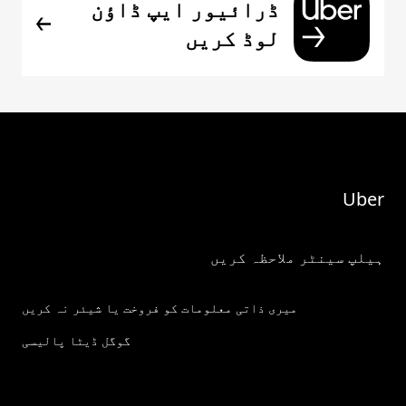
ڈرائیور ایپ ڈاؤن
لوڈ کریں
Uber
ہیلپ سینٹر ملاحظہ کریں
میری ذاتی معلومات کو فروخت یا شیئر نہ کریں
گوگل ڈیٹا پالیسی