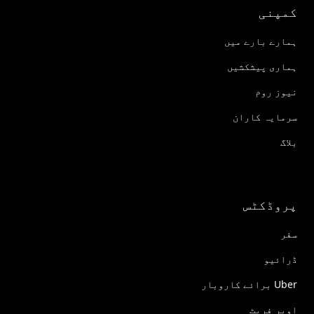
کمپنی
ہمارے بارے میں
ہماری پیشکشیں
نیوز روم
سرمایہ کاران
بلاگ
پروڈکٹس
سفر
ڈرائیو
Uber برائے کاروبار
اوبر فریٹ