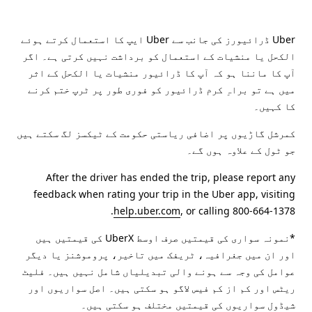
Uber ڈرائیورز کی جانب سے Uber ایپ کا استعمال کرتے ہوئے
الکحل یا منشیات کے استعمال کو برداشت نہیں کرتی ہے۔ اگر
آپ کا ماننا ہو کہ آپ کا ڈرائیور منشیات یا الکحل کے اثر
میں ہے تو براہِ کرم ڈرائیور کو فوری طور پر ٹرپ ختم کرنے
کا کہیں۔
کمرشل گاڑیوں پر اضافی ریاستی حکومت کے ٹیکسز لگ سکتے ہیں
جو ٹول کے علاوہ ہوں گے۔
After the driver has ended the trip, please report any
feedback when rating your trip in the Uber app, visiting
help.uber.com
, or calling 800-664-1378.
*نمونہ سواری کی قیمتیں صرف اوسط UberX کی قیمتیں ہیں
اور ان میں جغرافیہ، ٹریفک میں تاخیر، پروموشنز یا دیگر
عوامل کی وجہ سے ہونے والی تبدیلیاں شامل نہیں ہیں۔ فلیٹ
ریٹس اور کم از کم فیس لاگو ہو سکتی ہیں۔ اصل سواریوں اور
شیڈول سواریوں کی قیمتیں مختلف ہو سکتی ہیں۔