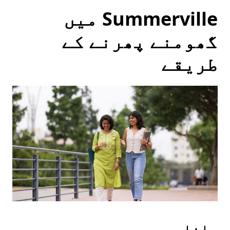
Summerville میں
گھومنے پھرنے کے
طریقے
چلنا