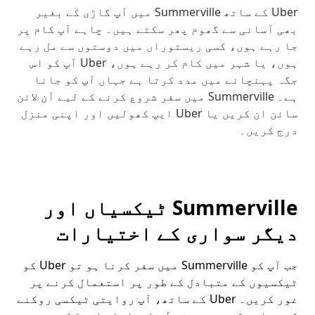
Uber کے ساتھ Summerville میں آپ گاڑی کے بغیر
بھی آسانی سے گھوم پھر سکتے ہیں۔ چاہے آپ کام پر
جا رہے ہوں، کسی ریستوراں میں دوستوں سے مل رہے
ہوں، یا شہر میں کام کر رہے ہوں، Uber آپ کو اس
جگہ پہنچانے میں مدد کرتا ہے جہاں آپ کو جانا
ہے۔ Summerville میں سفر شروع کرنے کے لیے آن لائن
سائن ان کریں یا Uber ایپ کھولیں اور اپنی منزل
درج کریں۔
Summerville ٹیکسیاں اور
دیگر سواری کے اختیارات
جب آپ کو Summerville میں سفر کرنا ہو تو Uber کو
ٹیکسیوں کے متبادل کے طور پر استعمال کرنے پر
غور کریں۔ Uber کے ساتھ، آپ روایتی ٹیکسی روکنے