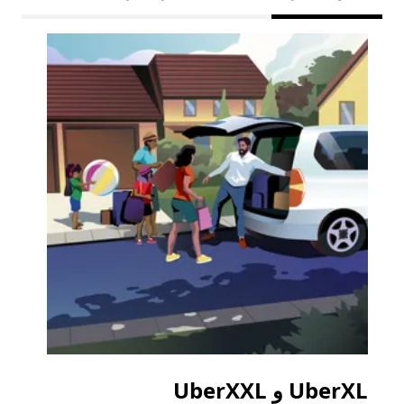
UberXL و UberXXL
الرح