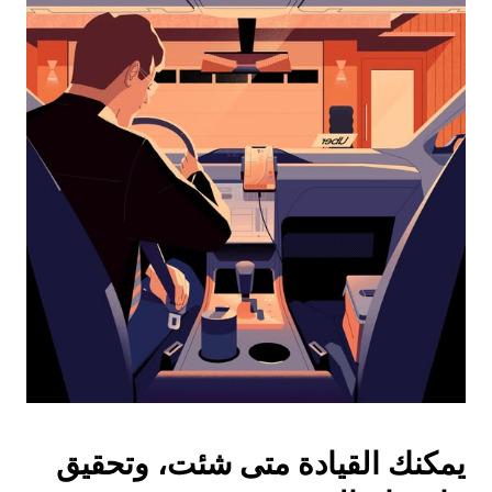
التقويم
واختيار
التاريخ.
اضغط
على
زر
الخروج
لإغلاق
التقويم.
يمكنك القيادة متى شئت، وتحقيق