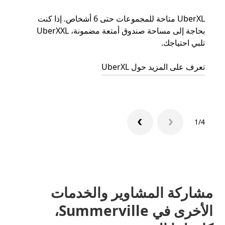
UberXL متاحة للمجموعات حتى 6 أشخاص. إذا كنت
عند دع
بحاجة إلى مساحة صندوق أمتعة مضمونة، UberXXL
الجما
تلبي احتياجك.
التوصي
تعرف على المزيد حول UberXL
تعرّف 
1/4
مشاركة المشاوير والخدمات
الأخرى في Summerville،