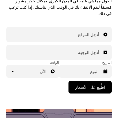
أطول مما هي عليه في المدن الكبرى. يمكنك حجز مشوار
مُسبقاً ليتم الالتقاء بك في الوقت الذي يناسبك، إذا كنت ترغب
في ذلك.
أدخِل الموقع
أدخِل الوجهة
التاريخ
الوقت
الآن
اضغط
اطَّلِع على الأسعار
على
مفتاح
السهم
المتجه
للأسفل
لاستخدام