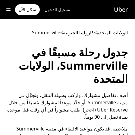
خطٍ
لوصول
Uber
تسجيل الدخول
سجّل الآن
لى
لمحتوى
لرئيسي
الولايات المتحدة
>
كارولينا الجنوبية
>
Summerville
جدول رحلة مسبقًا في
Summerville، الولايات
المتحدة
أضِف تفاصيل مشوارك، واركب وسيلة التنقل، وتجوَّل في
مدينة Summerville. أو حدِّد موعداً لمشوارك مُسبقاً من خلال
Uber Reserve (احجز) اطلب مشواراً في أي وقت قبل موعده
بمدة تصل إلى 90 يوماً.
ملاحظة:
قد تكون مواعيد الالتقاء في مدينة Summerville