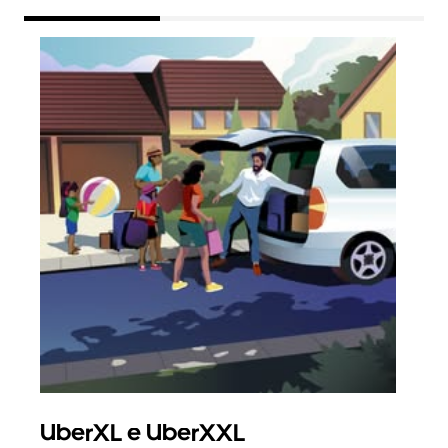
UberXL e UberXXL
Vi