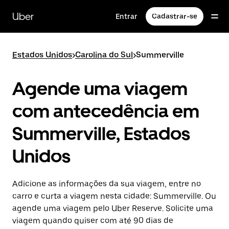
Pular
para
Uber
Entrar
Cadastrar-se
o
conteúdo
principal
Estados Unidos
>
Carolina do Sul
>
Summerville
Agende uma viagem
com antecedência em
Summerville, Estados
Unidos
Adicione as informações da sua viagem, entre no
carro e curta a viagem nesta cidade: Summerville. Ou
agende uma viagem pelo Uber Reserve. Solicite uma
viagem quando quiser com até 90 dias de