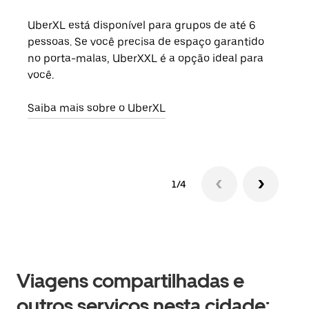
UberXL está disponível para grupos de até 6
Ao c
pessoas. Se você precisa de espaço garantido
sua 
no porta-malas, UberXXL é a opção ideal para
adic
você.
dese
Saiba mais sobre o UberXL
Saib
1/4
Viagens compartilhadas e
outros serviços nesta cidade: