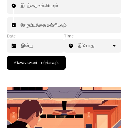
இடத்தை உள்ளிடவும்
சேருமிடத்தை உள்ளிடவும்
Date
Time
இப்போது
கீழ்நோக்கிய
விலைகளைப் பார்க்கவும்
அம்புக்குறியை
அழுத்தி
நாட்காட்டியைத்
தொடர்புகொள்ளவும்,
தேதியைத்
தேர்ந்தெடுக்கவும்.
நாட்காட்டியை
மூட
எஸ்கேப்
பொத்தான்
அழுத்தவும்.