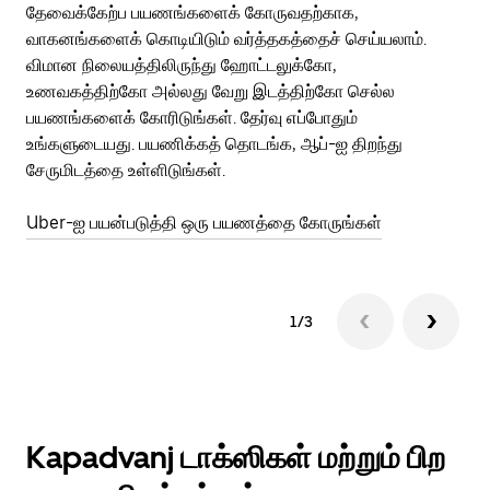
தேவைக்கேற்ப பயணங்களைக் கோருவதற்காக,
அர
வாகனங்களைக் கொடியிடும் வர்த்தகத்தைச் செய்யலாம்.
Ub
விமான நிலையத்திலிருந்து ஹோட்டலுக்கோ,
பக
உணவகத்திற்கோ அல்லது வேறு இடத்திற்கோ செல்ல
அல
பயணங்களைக் கோரிடுங்கள். தேர்வு எப்போதும்
Ub
உங்களுடையது. பயணிக்கத் தொடங்க, ஆப்-ஐ திறந்து
ஐப
சேருமிடத்தை உள்ளிடுங்கள்.
Ub
Uber-ஐ பயன்படுத்தி ஒரு பயணத்தை கோருங்கள்
1/3
Kapadvanj டாக்ஸிகள் மற்றும் பிற