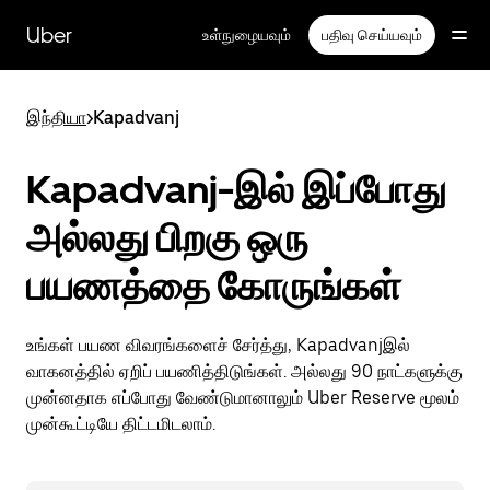
முதன்மைப்
பக்கத்திற்குச்
Uber
உள்நுழையவும்
பதிவு செய்யவும்
செல்லவும்
இந்தியா
>
Kapadvanj
Kapadvanj-இல் இப்போது
அல்லது பிறகு ஒரு
பயணத்தை கோருங்கள்
உங்கள் பயண விவரங்களைச் சேர்த்து, Kapadvanjஇல்
வாகனத்தில் ஏறிப் பயணித்திடுங்கள். அல்லது 90 நாட்களுக்கு
முன்னதாக எப்போது வேண்டுமானாலும் Uber Reserve மூலம்
முன்கூட்டியே திட்டமிடலாம்.