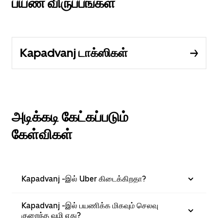
பயண விருப்பங்கள்
Kapadvanj டாக்ஸிகள்
அடிக்கடி கேட்கப்படும்
கேள்விகள்
Kapadvanj -இல் Uber கிடைக்கிறதா?
Kapadvanj -இல் பயணிக்க மிகவும் செலவு
குறைந்த வழி எது?