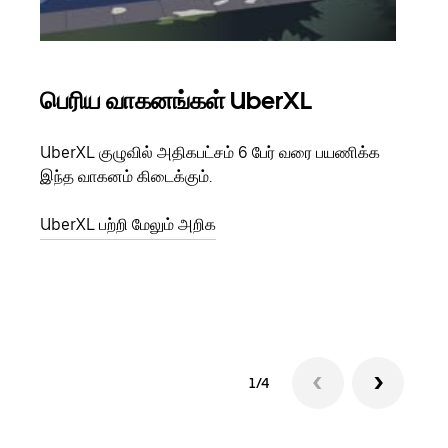
பெரிய வாகனங்கள் UberXL
கு
UberXL குழுவில் அதிகபட்சம் 6 பேர் வரை பயணிக்க
நீங்க
இந்த வாகனம் கிடைக்கும்.
உங்க
ஒவ்வ
UberXL பற்றி மேலும் அறிக
இறக்
குழு
1/4