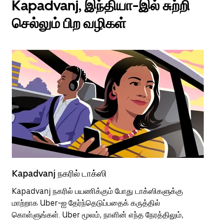
Kapadvanj, இந்தியா-இல் சுற்றி
செல்லும் பிற வழிகள்
Kapadvanj நகரில் டாக்ஸி
Ka
Kapadvanj நகரில் பயணிக்கும் போது டாக்ஸிகளுக்கு
பொ
மாற்றாக Uber-ஐ தேர்ந்தெடுப்பதைக் கருத்தில்
வி
கொள்ளுங்கள். Uber மூலம், நாளின் எந்த நேரத்திலும்,
பய