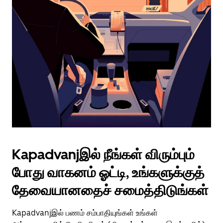
Kapadvanjஇல் நீங்கள் விரும்பும்
போது வாகனம் ஓட்டி, உங்களுக்குத்
தேவையானதைச் சமைத்திடுங்கள்
Kapadvanjஇல் பணம் சம்பாதியுங்கள் உங்கள்