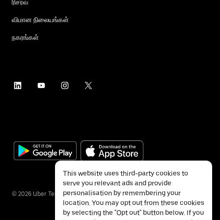
ரிசர்வ்
விமான நிலையங்கள்
நகரங்கள்
This website uses third-party cookies to
serve you relevant ads and provide
personalisation by remembering your
©
2026
Uber Technologies Inc.
location. You may opt out from these cookies
by selecting the "Opt out" button below. If you