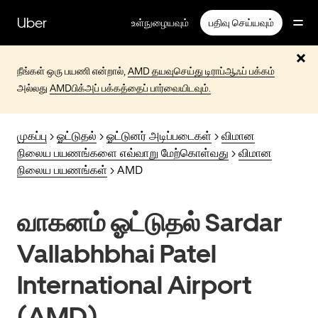
முதன்மைப்
பக்கத்திற்குச்
Uber
உள்நுழையவும்
பதிவு செய்யவும்
செல்லவும்
நீங்கள் ஒரு பயணி என்றால்,
AMD தயவுசெய்து டிராப்ஆஃப் பக்கம்
அல்லது
AMDபிக்அப் பக்கத்தைப் பார்வையிடவும்.
முகப்பு
>
ஓட்டுதல்
>
ஓட்டுனர் அடிப்படைகள்
>
விமான
நிலைய பயணங்களை எவ்வாறு மேற்கொள்வது
>
விமான
நிலைய பயணங்கள்
> AMD
வாகனம் ஓட்டுதல் Sardar
Vallabhbhai Patel
International Airport
(AMD)