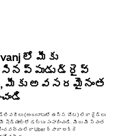
anj లో మీకు
ినప్పుడు డ్రైవ్
ి, మీకు అవసరమైనంత
ంచండి
డెలివరీలు (అందుబాటులో ఉన్న చోట) లేదా రైడ్‌లు
ో మీ షెడ్యూల్‌లో డబ్బు సంపాదించండి. మీరు మీ స్వంత
ించవచ్చు లేదా Uber ద్వారా అద్దె