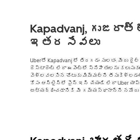
Kapadvanj, గుజరాత్ ల
ఇతర సేవలు
Uberతో Kapadvanj లో తిరగడం సులభం. మీరు రైల్వ
రెస్టారెంట్ లేదా ఈవెంట్లో స్నేహితులను కలుసుకు
వెళ్లవలసిన చోటుకు మిమ్మల్ని తీసుకెళ్లడంలో 
కోసం ఆన్‌లైన్‌లో సైన్ ఇన్ చేయండి లేదా Uber యాప్‌
అభ్యర్థించడానికి మీ గమ్యస్థానాన్ని నమోదు 