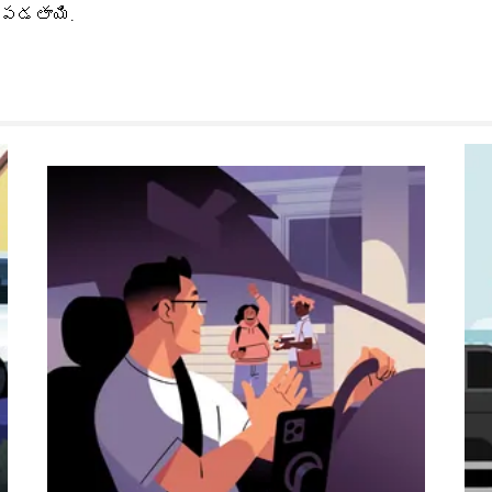
యపడతాయి.