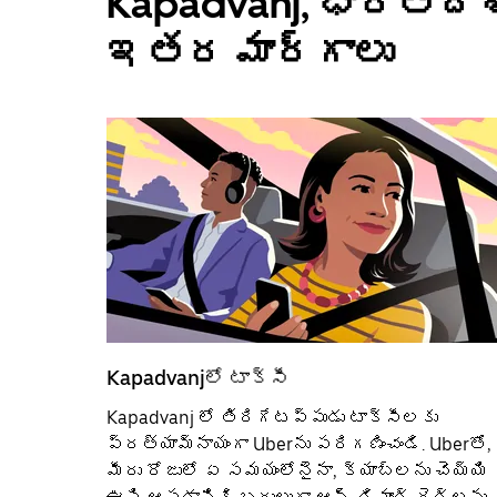
Kapadvanj, భారతదేశ
ఇతర మార్గాలు
Kapadvanjలో టాక్సీ
Kapadvanj లో తిరిగేటప్పుడు టాక్సీలకు
ప్రత్యామ్నాయంగా Uberను పరిగణించండి. Uberతో,
మీరు రోజులో ఏ సమయంలోనైనా, క్యాబ్‌లను చెయ్యి