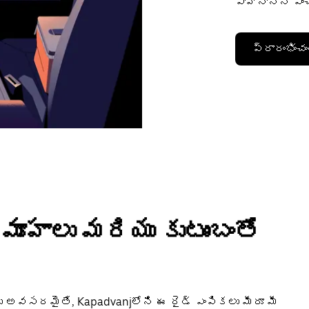
వాహనాన్ని ఎం
ప్రారంభించం
మూహాలు మరియు కుటుంబంతో
 అవసరమైతే, Kapadvanjలోని ఈ రైడ్ ఎంపికలు మీరూ మీ