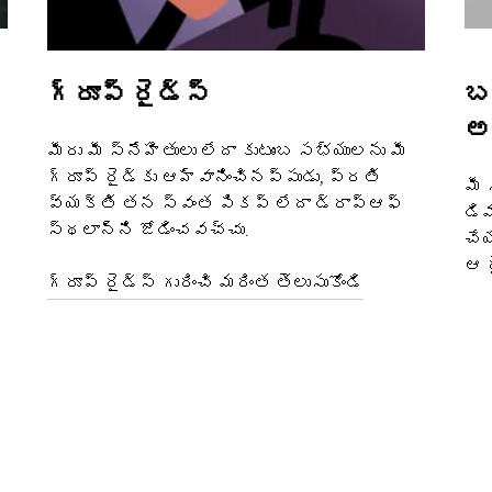
గ్రూప్ రైడ్స్
బ
అ
మీరు మీ స్నేహితులు లేదా కుటుంబ సభ్యులను మీ
గ్రూప్ రైడ్‌కు ఆహ్వానించినప్పుడు, ప్రతి
మీ 
వ్యక్తి తన స్వంత పికప్ లేదా డ్రాప్‌ఆఫ్
డిమ
స్థలాన్ని జోడించవచ్చు.
చేయ
ఆ ర
గ్రూప్ రైడ్స్ గురించి మరింత తెలుసుకోండి