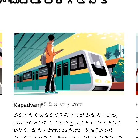
ం చుట్టూ తిరగడానికి
Kapadvanjలో ప్రజా రవాణా
పబ్లిక్ ట్రాన్స్‌పోర్ట్‌ ఉపయోగించి తిరగడం,
ప్రయాణించడానికి సరసమైన మార్గం. ప్రాంతాన్ని
ట
బట్టి, మీ ప్రయాణాలను ప్లాన్ చేసుకోవడంలో