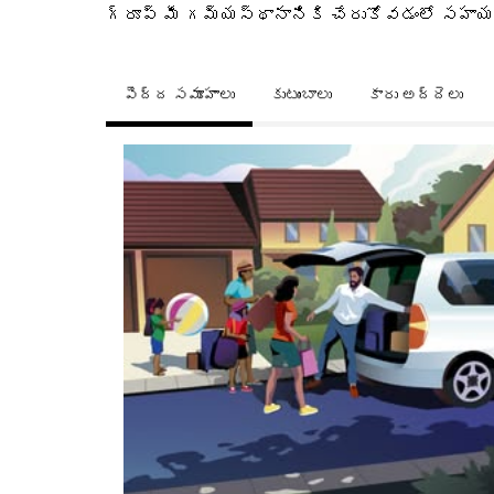
గ్రూప్ మీ గమ్యస్థానానికి చేరుకోవడంలో సహా
పెద్ద సమూహాలు
కుటుంబాలు
కారు అద్దెలు