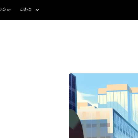
ాపారం
గురించి