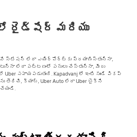
ో రైడ్‌షేర్ మరియు
ే స్టేషన్ లేదా ఎయిర్‌పోర్ట్‌కు ప్రయాణిస్తున్నా,
ంటున్నా లేదా పట్టణంలో పనులు చేస్తున్నా, మీరు
Uber సహాయపడుతుంది. Kapadvanj లో ఇంటి నుండి పికప్
ను తెరిచి, క్యాబ్, Uber Auto లేదా Uber బైక్‌ని
చేయండి.