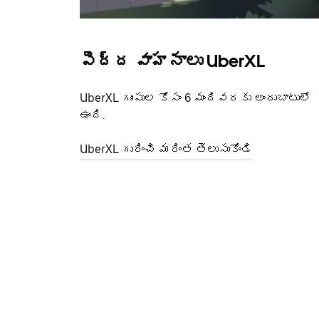
పెద్ద వాహనాలు UberXL
UberXL గుంపుల కోసం 6 మందివరకు అందుబాటులో
ఉంది.
UberXL గురించి మరింత తెలుసుకోండి