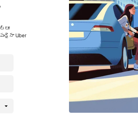
ి
ుట్టూ
పుడైనా Uber