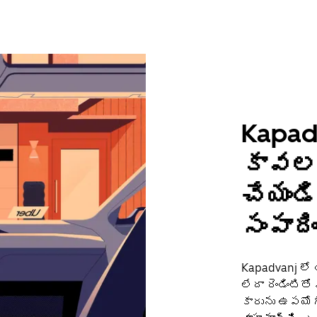
Kapadv
కావలస
చేయండ
సంపాది
Kapadvanj లో 
లేదా రెండింటిత
కారును ఉపయోగ