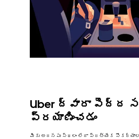
Uber ద్వారా పెద్ద స
ప్రయాణించడం
మీకు అదనపు స్థలం లేదా ప్రత్యేక సౌకర్యాలు