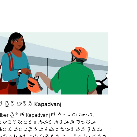
లో బైక్ టాక్సీ Kapadvanj
Uber బైక్‌తో Kapadvanj లో తిరగడం సులభం.
్రాఫిక్‌ను అధిగమించండి మరియు మీ సౌలభ్యం
మేరకు సరసమైన మరియు ఇబ్బంది లేని రైడ్‌ను