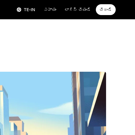
TE-IN
సహాయం
లాగిన్ చేయండి
చేరండి