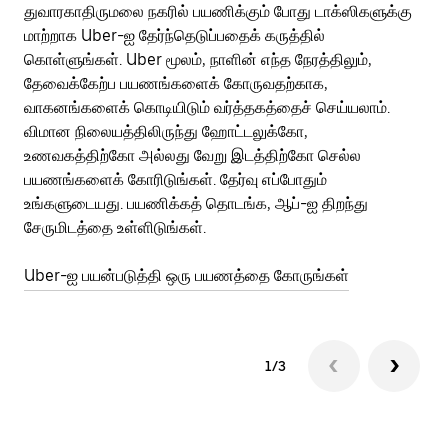
துவாரகாதிருமலை நகரில் பயணிக்கும் போது டாக்ஸிகளுக்கு
பொ
மாற்றாக Uber-ஐ தேர்ந்தெடுப்பதைக் கருத்தில்
வி
கொள்ளுங்கள். Uber மூலம், நாளின் எந்த நேரத்திலும்,
பய
தேவைக்கேற்ப பயணங்களைக் கோருவதற்காக,
அர
வாகனங்களைக் கொடியிடும் வர்த்தகத்தைச் செய்யலாம்.
Ub
விமான நிலையத்திலிருந்து ஹோட்டலுக்கோ,
பக
உணவகத்திற்கோ அல்லது வேறு இடத்திற்கோ செல்ல
அல
பயணங்களைக் கோரிடுங்கள். தேர்வு எப்போதும்
Ub
உங்களுடையது. பயணிக்கத் தொடங்க, ஆப்-ஐ திறந்து
ஐப
சேருமிடத்தை உள்ளிடுங்கள்.
Ub
Uber-ஐ பயன்படுத்தி ஒரு பயணத்தை கோருங்கள்
1/3