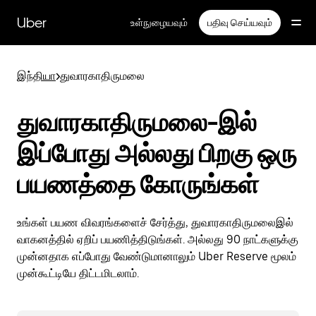
முதன்மைப்
பக்கத்திற்குச்
Uber
உள்நுழையவும்
பதிவு செய்யவும்
செல்லவும்
இந்தியா
>
துவாரகாதிருமலை
துவாரகாதிருமலை-இல்
இப்போது அல்லது பிறகு ஒரு
பயணத்தை கோருங்கள்
உங்கள் பயண விவரங்களைச் சேர்த்து, துவாரகாதிருமலைஇல்
வாகனத்தில் ஏறிப் பயணித்திடுங்கள். அல்லது 90 நாட்களுக்கு
முன்னதாக எப்போது வேண்டுமானாலும் Uber Reserve மூலம்
முன்கூட்டியே திட்டமிடலாம்.