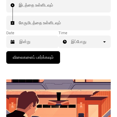
இடத்தை உள்ளிடவும்
சேருமிடத்தை உள்ளிடவும்
Date
Time
இப்போது
கீழ்நோக்கிய
விலைகளைப் பார்க்கவும்
அம்புக்குறியை
அழுத்தி
நாட்காட்டியைத்
தொடர்புகொள்ளவும்,
தேதியைத்
தேர்ந்தெடுக்கவும்.
நாட்காட்டியை
மூட
எஸ்கேப்
பொத்தான்
அழுத்தவும்.