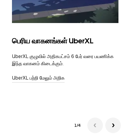
பெரிய வாகனங்கள் UberXL
கு
UberXL குழுவில் அதிகபட்சம் 6 பேர் வரை பயணிக்க
நீங்க
இந்த வாகனம் கிடைக்கும்.
உங்க
ஒவ்வ
UberXL பற்றி மேலும் அறிக
இறக்
குழு
1/4