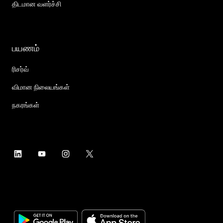
திடமான வளர்ச்சி
பயணம்
ரிசர்வ்
விமான நிலையங்கள்
நகரங்கள்