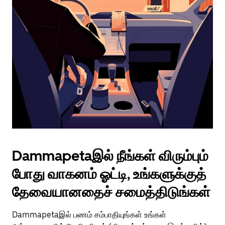
Dammapetaஇல் நீங்கள் விரும்பும்
போது வாகனம் ஓட்டி, உங்களுக்குத்
தேவையானதைச் சமைத்திடுங்கள்
Dammapetaஇல் பணம் சம்பாதியுங்கள் உங்கள்