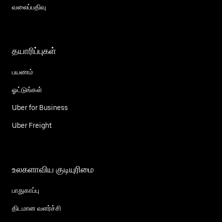
வலைப்பதிவு
தயாரிப்புகள்
பயணம்
ஓட்டுங்கள்
Uber for Business
Uber Freight
உலகளாவிய குடியுரிமை
பாதுகாப்பு
திடமான வளர்ச்சி