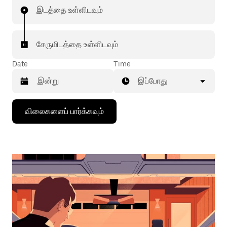
இடத்தை உள்ளிடவும்
சேருமிடத்தை உள்ளிடவும்
Date
Time
இப்போது
கீழ்நோக்கிய
விலைகளைப் பார்க்கவும்
அம்புக்குறியை
அழுத்தி
நாட்காட்டியைத்
தொடர்புகொள்ளவும்,
தேதியைத்
தேர்ந்தெடுக்கவும்.
நாட்காட்டியை
மூட
எஸ்கேப்
பொத்தான்
அழுத்தவும்.