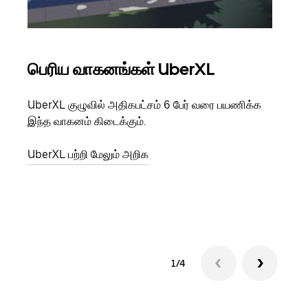
பெரிய வாகனங்கள் UberXL
கு
UberXL குழுவில் அதிகபட்சம் 6 பேர் வரை பயணிக்க
நீங்க
இந்த வாகனம் கிடைக்கும்.
உங்க
ஒவ்வ
UberXL பற்றி மேலும் அறிக
இறக்
குழு
1/4