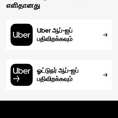
எளிதானது
Uber ஆப்-ஐப்
பதிவிறக்கவும்
ஓட்டுநர் ஆப்-ஐப்
பதிவிறக்கவும்