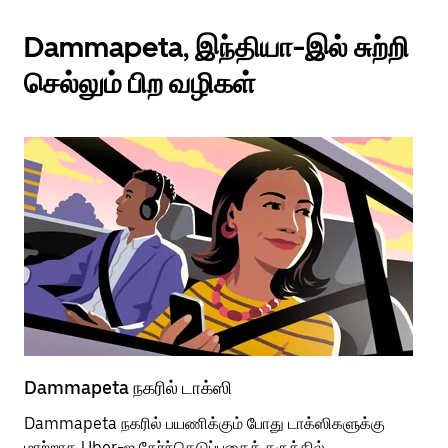
Dammapeta, இந்தியா-இல் சுற்றி
செல்லும் பிற வழிகள்
Dammapeta நகரில் டாக்ஸி
Da
Dammapeta நகரில் பயணிக்கும் போது டாக்ஸிகளுக்கு
பொ
மாற்றாக Uber-ஐ தேர்ந்தெடுப்பதைக் கருத்தில்
வி