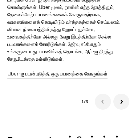
கொள்ளுங்கள். Uber மூலம், நாளின் எந்த நேரத்திலும்,
பய
தேவைக்கேற்ப பயணங்களைக் கோருவதற்காக,
அர
வாகனங்களைக் கொடியிடும் வர்த்தகத்தைச் செய்யலாம்.
Ub
விமான நிலையத்திலிருந்து ஹோட்டலுக்கோ,
பக
உணவகத்திற்கோ அல்லது வேறு இடத்திற்கோ செல்ல
அல
பயணங்களைக் கோரிடுங்கள். தேர்வு எப்போதும்
Ub
உங்களுடையது. பயணிக்கத் தொடங்க, ஆப்-ஐ திறந்து
ஐப
சேருமிடத்தை உள்ளிடுங்கள்.
Ub
Uber-ஐ பயன்படுத்தி ஒரு பயணத்தை கோருங்கள்
1/3