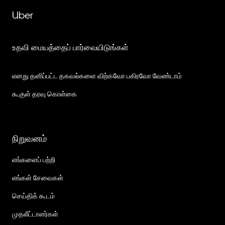
Uber
உதவி மையத்தைப் பார்வையிடுங்கள்
எனது தனிப்பட்ட தகவல்களை விற்கவோ பகிரவோ வேண்டாம்
கூகுள் தரவு கொள்கை
நிறுவனம்
எங்களைப் பற்றி
எங்கள் சேவைகள்
செய்திக் கூடம்
முதலீட்டாளர்கள்