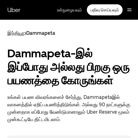
முதன்மைப்
பக்கத்திற்குச்
Uber
உள்நுழையவும்
பதிவு செய்யவும்
செல்லவும்
இந்தியா
>
Dammapeta
Dammapeta-இல்
இப்போது அல்லது பிறகு ஒரு
பயணத்தை கோருங்கள்
உங்கள் பயண விவரங்களைச் சேர்த்து, Dammapetaஇல்
வாகனத்தில் ஏறிப் பயணித்திடுங்கள். அல்லது 90 நாட்களுக்கு
முன்னதாக எப்போது வேண்டுமானாலும் Uber Reserve மூலம்
முன்கூட்டியே திட்டமிடலாம்.