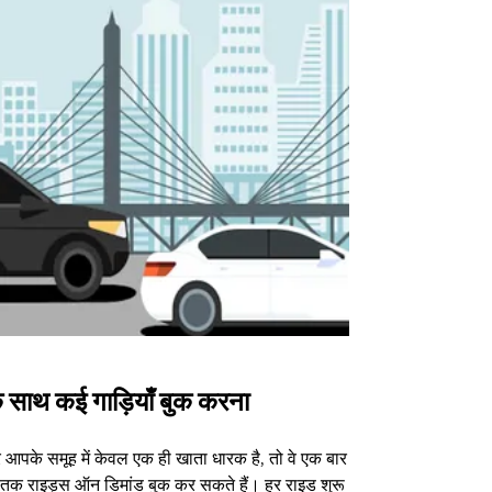
 साथ कई गाड़ियाँ बुक करना
Uber Shu
आपके समूह में केवल एक ही खाता धारक है, तो वे एक बार
हमारा शटल विकल्प
3 तक राइड्स ऑन डिमांड बुक कर सकते हैं। हर राइड शुरू
वेन्यू के लिए उपल