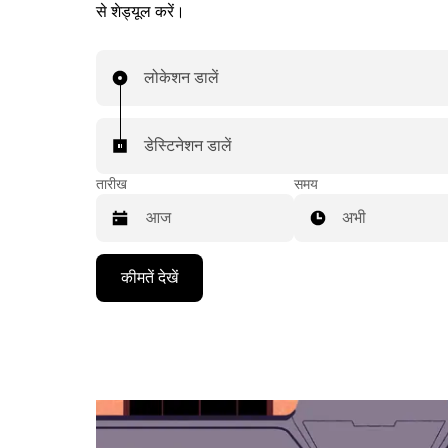
से शेड्यूल करें।
लोकेशन डालें
डेस्टिनेशन डालें
तारीख
समय
अभी
Press
कीमतें देखें
the
down
arrow
key
to
interact
with
the
calendar
and