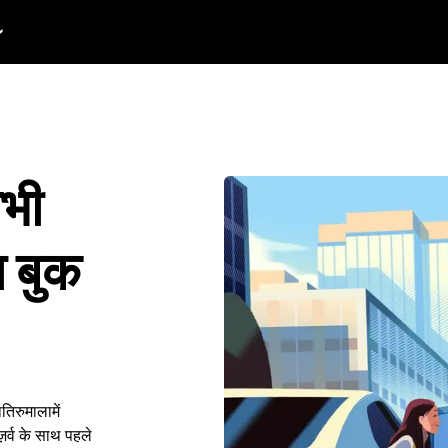
अभी
ा बुक
तिरुमालामें
र्व के साथ पहले