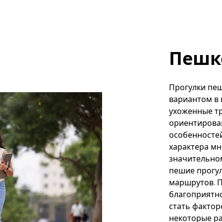
Пешк
Прогулки пе
вариантом в 
ухоженные тр
ориентирован
особенностей
характера мн
значительном
пешие прогу
маршрутов. По
благоприятно
стать фактор
некоторые р