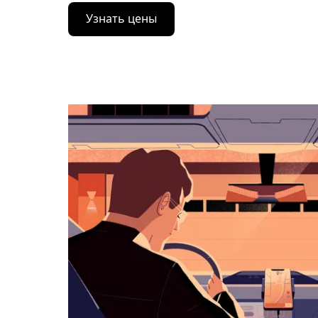
Нажмите
Узнать цены
стрелку
вниз,
чтобы
перейти
к
календарю
и
выбрать
дату.
Чтобы
закрыть
календарь,
нажмите
Esc.