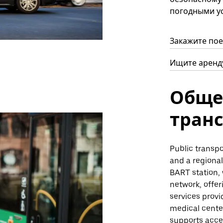
погодными ус
Закажите пое
Ищите аренду
Обще
тран
Public transpo
and a regional
BART station,
network, offer
services provi
medical center
supports acces