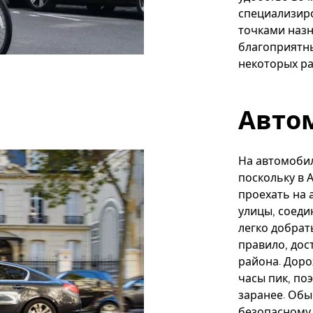
специализир
точками наз
благоприятны
некоторых ра
Авто
На автомобил
поскольку в 
проехать на 
улицы, соед
легко добрат
правило, дос
района. Доро
часы пик, по
заранее. Обы
безопасному 