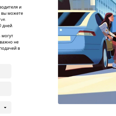
 водителя и
е вы можете
ve.
 дней.
h могут
 важно не
подачей в