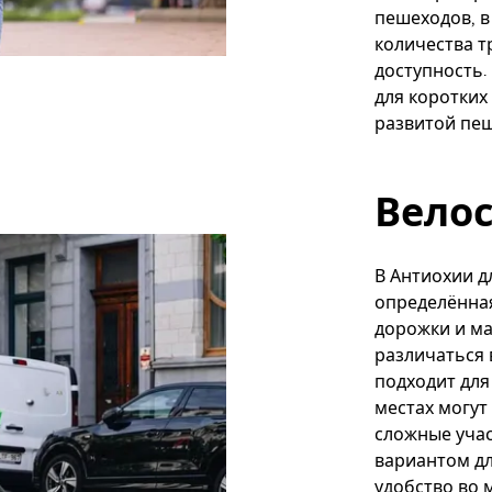
пешеходов, в
количества т
доступность.
для коротких
развитой пе
Вело
В Антиохии д
определённая
дорожки и ма
различаться 
подходит для
местах могут
сложные учас
вариантом дл
удобство во 