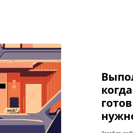
Выпо
когда
готов
нужно