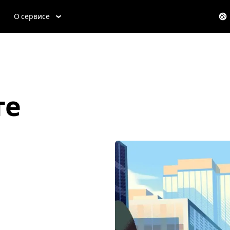
О сервисе
те