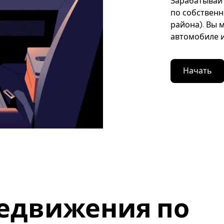
Зарабатывайте
по собственн
района). Вы 
автомобиле и
Начать
едвижения по