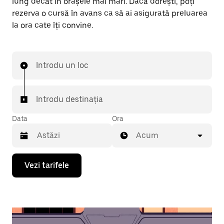
lung decât în orașele mai mari. Dacă dorești, poți
rezerva o cursă în avans ca să ai asigurată preluarea
la ora cate îți convine.
Introdu un loc
Introdu destinația
Data
Ora
Acum
Pentru
Vezi tarifele
a
deschide
calendarul
și
a
selecta
o