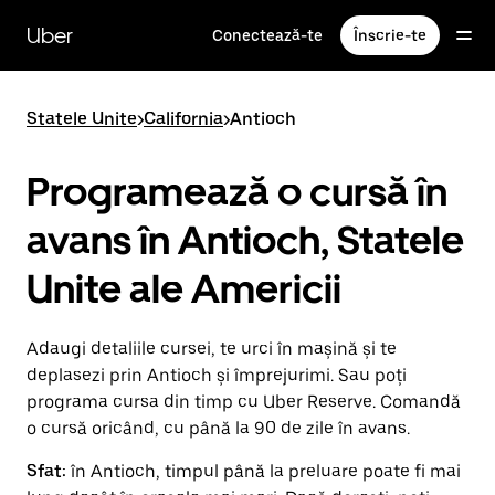
Accesează
direct
Uber
Conectează-te
Înscrie-te
conținutul
principal
Statele Unite
>
California
>
Antioch
Programează o cursă în
avans în Antioch, Statele
Unite ale Americii
Adaugi detaliile cursei, te urci în mașină și te
deplasezi prin Antioch și împrejurimi. Sau poți
programa cursa din timp cu Uber Reserve. Comandă
o cursă oricând, cu până la 90 de zile în avans.
Sfat:
în Antioch, timpul până la preluare poate fi mai