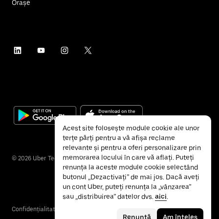
Orașe
Acest site folosește module cookie ale unor
terțe părți pentru a vă afișa reclame
relevante și pentru a oferi personalizare prin
memorarea locului în care vă aflați. Puteți
©
2026
Uber Technologies Inc.
renunța la aceste module cookie selectând
butonul „Dezactivați” de mai jos. Dacă aveți
un cont Uber, puteți renunța la „vânzarea”
sau „distribuirea” datelor dvs.
aici
.
Confidențialitate
Accesibilitate
Termeni și condiții
Renunță
Am înțeles