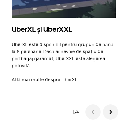
UberXL și UberXXL
Căl
UberXL este disponibil pentru grupuri de până
Când 
la 6 persoane. Dacă ai nevoie de spațiu de
de g
portbagaj garantat, UberXXL este alegerea
prop
potrivită.
Află
Află mai multe despre UberXL
1/4