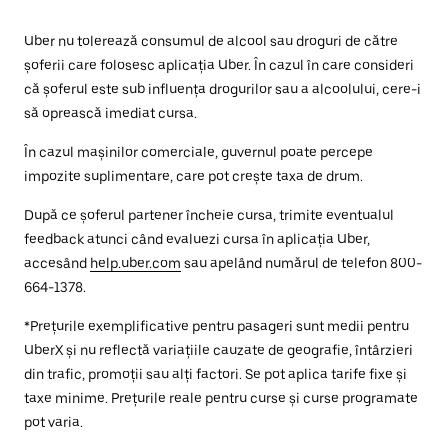
Uber nu tolerează consumul de alcool sau droguri de către
șoferii care folosesc aplicația Uber. În cazul în care consideri
că șoferul este sub influența drogurilor sau a alcoolului, cere-i
să oprească imediat cursa.
În cazul mașinilor comerciale, guvernul poate percepe
impozite suplimentare, care pot crește taxa de drum.
După ce șoferul partener încheie cursa, trimite eventualul
feedback atunci când evaluezi cursa în aplicația Uber,
accesând
help.uber.com
sau apelând numărul de telefon 800-
664-1378.
*Prețurile exemplificative pentru pasageri sunt medii pentru
UberX și nu reflectă variațiile cauzate de geografie, întârzieri
din trafic, promoții sau alți factori. Se pot aplica tarife fixe și
taxe minime. Prețurile reale pentru curse și curse programate
pot varia.