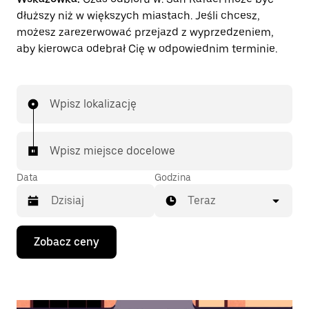
dłuższy niż w większych miastach. Jeśli chcesz,
możesz zarezerwować przejazd z wyprzedzeniem,
aby kierowca odebrał Cię w odpowiednim terminie.
Wpisz lokalizację
Wpisz miejsce docelowe
Data
Godzina
Teraz
Naciśnij
Zobacz ceny
klawisz
strzałki
w dół,
aby
przejść
do