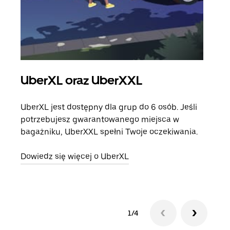
UberXL oraz UberXXL
Pr
UberXL jest dostępny dla grup do 6 osób. Jeśli
Gdy 
potrzebujesz gwarantowanego miejsca w
prze
bagażniku, UberXXL spełni Twoje oczekiwania.
doda
Dowiedz się więcej o UberXL
Dowi
1/4