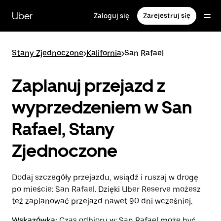
Przejdź
do
Uber
Zaloguj się
Zarejestruj się
głównej
zawartości
Stany Zjednoczone
>
Kalifornia
>
San Rafael
Zaplanuj przejazd z
wyprzedzeniem w San
Rafael, Stany
Zjednoczone
Dodaj szczegóły przejazdu, wsiądź i ruszaj w drogę
po mieście: San Rafael. Dzięki Uber Reserve możesz
też zaplanować przejazd nawet 90 dni wcześniej.
Wskazówka:
Czas odbioru w: San Rafael może być