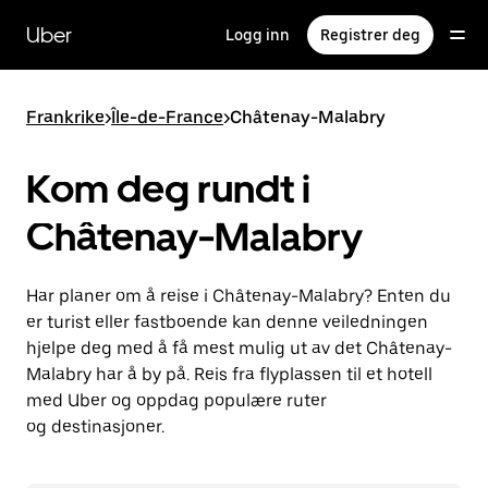
Hopp
til
Uber
Logg inn
Registrer deg
hovedinnholdet
Frankrike
>
Île-de-France
>
Châtenay-Malabry
Kom deg rundt i
Châtenay-Malabry
Har planer om å reise i Châtenay-Malabry? Enten du
er turist eller fastboende kan denne veiledningen
hjelpe deg med å få mest mulig ut av det Châtenay-
Malabry har å by på. Reis fra flyplassen til et hotell
med Uber og oppdag populære ruter
og destinasjoner.