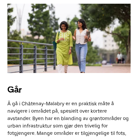
Esc-
knappen
for
å
lukke
kalenderen.
Går
Å gå i Châtenay-Malabry er en praktisk måte å
navigere i området på, spesielt over kortere
avstander. Byen har en blanding av grøntområder og
urban infrastruktur som gjør den trivelig for
fotgjengere. Mange områder er tilgjengelige til fots,