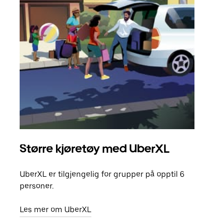
Større kjøretøy med UberXL
Gr
UberXL er tilgjengelig for grupper på opptil 6
Når d
personer.
grup
hent
Les mer om UberXL