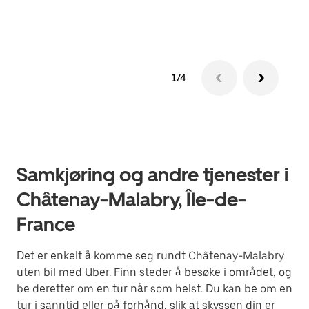
Finn
1/4
Samkjøring og andre tjenester i
Châtenay-Malabry, Île-de-
France
Det er enkelt å komme seg rundt Châtenay-Malabry
uten bil med Uber. Finn steder å besøke i området, og
be deretter om en tur når som helst. Du kan be om en
tur i sanntid eller på forhånd, slik at skyssen din er