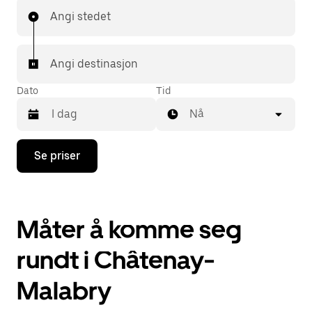
Angi stedet
Angi destinasjon
Dato
Tid
Nå
Trykk
Se priser
på
piltast
ned
for
å
Måter å komme seg
åpne
kalenderen
og
rundt i Châtenay-
velge
en
Malabry
dato.
Trykk
på