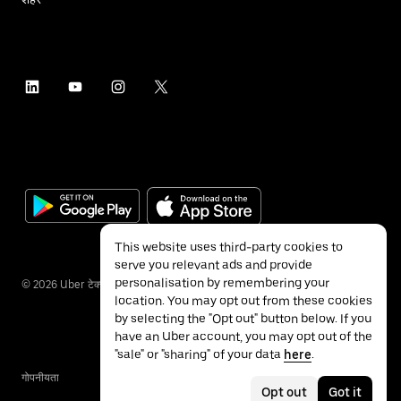
This website uses third-party cookies to
serve you relevant ads and provide
personalisation by remembering your
©
2026
Uber टेक्नॉलॉजीज इंक.
location. You may opt out from these cookies
by selecting the "Opt out" button below. If you
have an Uber account, you may opt out of the
"sale" or "sharing" of your data
here
.
गोपनीयता
ॲक्सेसिबिलिटी
नियम
Opt out
Got it