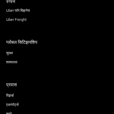
ड्राइव्ह
Uber फॉर बिझनेस
Uber Freight
ग्लोबल सिटिझनशिप
सुरक्षा
शाश्वतता
प्रवास
रिझर्व्ह
एअरपोर्ट्स
शहरे