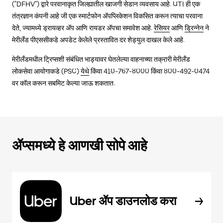
("DFHV") द्वारे परवानाकृत जिल्ह्यातील खाजगी सेडान व्यवसाय आहे. UTI ही एक
तंत्रज्ञान कंपनी आहे जी एक स्मार्टफोन अ‍ॅपप्लिकेशन विकसित करून त्याचा परवाना
देते, ज्यामध्ये ड्रायव्हर अ‍ॅप आणि रायडर अ‍ॅपचा समावेश आहे.
रेसियर
आणि
ड्रिन्नेन
ने
मेरीलँड पीएससीकडे अपडेट केलेले प्रस्तावित दर शेड्युल दाखल केले आहे.
मेरीलँडमधील ट्रिप्सशी संबंधित भाड्यावर घेतलेल्या वाहनाच्या तक्रारी मेरीलँड
लोकसेवा आयोगाकडे (PSC)
येथे
किंवा 410-767-8000 किंवा 800-492-0474
वर कॉल करून सबमिट केल्या जाऊ शकतात.
ॲप्समध्ये हे आणखी सोपे आहे
Uber ॲप डाउनलोड करा