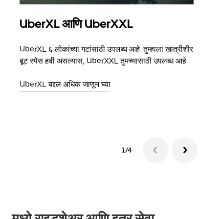
UberXL आणि UberXXL
समू
UberXL ६ लोकांच्या गटांसाठी उपलब्ध आहे. तुम्हाला खात्रीशीर
जेव्हा
बूट स्पेस हवी असल्यास, UberXXL तुमच्यासाठी उपलब्ध आहे.
प्रवास
पिकअप
UberXL बद्दल अधिक जाणून घ्या
ग्रुप 
1/4
मध्ये राइडशेअर आणि इतर सेवा