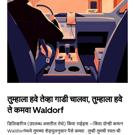
date.
Press
the
escape
button
to
close
the
calendar.
तुम्हाला हवे तेव्हा गाडी चालवा, तुम्हाला हवे
ते कमवा Waldorf
डिलिव्हरीज (उपलब्ध असतील तेथे) किंवा राईड्स —किंवा दोन्ही करून
Waldorfमध्ये तुमच्या शेड्युलनुसार पैसे कमवा . तुम्ही तुमची स्वतःची