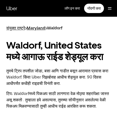
मुख्य
सामग्रीवर
Uber
लॉग इन करा
नोंदणी करा
जा
संयुक्त राष्ट्रे
>
Maryland
>
Waldorf
Waldorf, United States
मध्ये आगाऊ राईड शेड्यूल करा
तुमचे ट्रिप तपशील जोडा, बसा आणि गाडीत बसून आरामात प्रवास करा
Waldorf. किंवा Uber रिझर्व्हसह आधीच शेड्युल करा. 90 दिवस
आधीपर्यंत कधीही राइडची विनंती करा.
टिप:
Waldorfमध्ये पिकअप साठी लागणारा वेळ मोठ्या शहरांपेक्षा जास्त
असू शकतो . तुम्हाला हवे असल्यास, तुमच्या सोयीनुसार असलेल्या वेळी
पिकअप मिळवण्यासाठी तुम्ही आधीच राईड आरक्षित करू शकता.