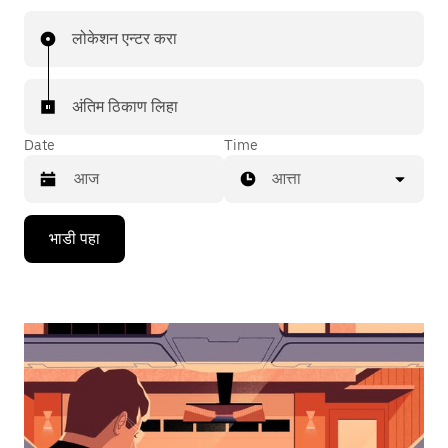
लोकेशन एन्टर करा
अंतिम ठिकाण लिहा
Date
Time
आत्ता
Press
भाडी पहा
the
down
arrow
key
to
interact
with
the
calendar
and
select
a